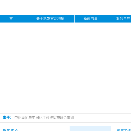
首
关于凯发官网地址
新闻与事
业务与产
页
下载
件
品
事件：
中化集团与中国化工获准实施联合重组