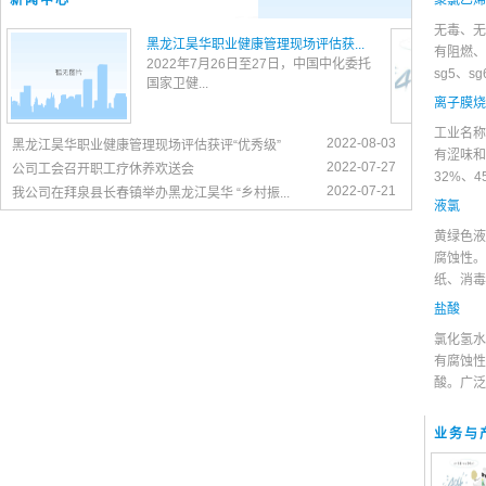
新闻中心
聚氯乙烯
无毒、无
黑龙江昊华职业健康管理现场评估获...
有阻燃、
2022年7月26日至27日，中国中化委托
sg5、s
国家卫健...
离子膜烧
工业名称
2022-08-03
黑龙江昊华职业健康管理现场评估获评“优秀级”
有涩味和
2022-07-27
公司工会召开职工疗休养欢送会
32%、
2022-07-21
我公司在拜泉县长春镇举办黑龙江昊华 “乡村振...
液氯
黄绿色液
腐蚀性。
纸、消毒
盐酸
氯化氢水
有腐蚀性
酸。广泛
业务与