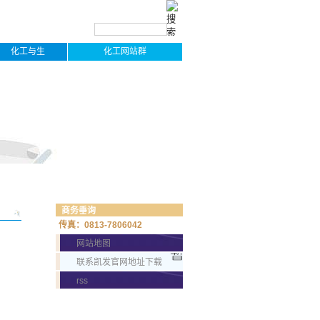
化工与生
化工网站群
活
商务垂询
传真：0813-7806042
网站地图
联系凯发官网地址下载
rss