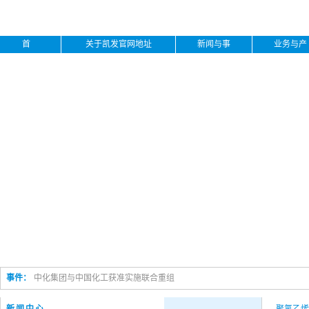
首
关于凯发官网地址
新闻与事
业务与产
页
下载
件
品
事件：
中化集团与中国化工获准实施联合重组