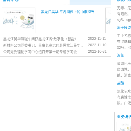
新闻中心
聚氯乙烯
无毒、无
黑龙江昊华:平凡岗位上的巾帼担当...
有阻燃、
sg5、s
离子膜烧
工业名称
2022-11-11
黑龙江昊华氯碱车间获黑龙江省“数字化（智能）...
有涩味和
2022-11-10
新材料公司党委书记、董事长高志伟赴黑龙江昊华...
32%、
2022-10-31
公司党委理论学习中心组召开第十期专题学习会
液氯
黄绿色液
腐蚀性。
纸、消毒
盐酸
氯化氢水
有腐蚀性
酸。广泛
业务与