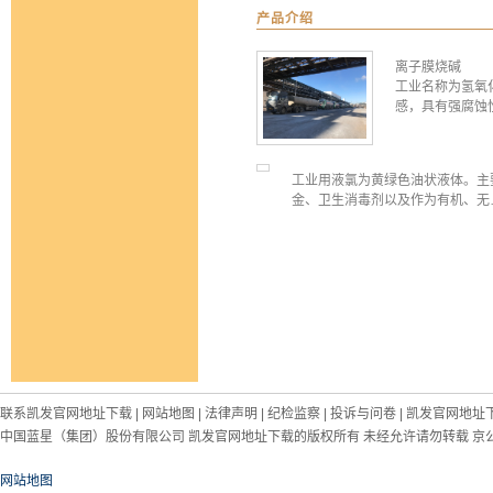
产品介绍
离子膜烧碱
工业名称为氢氧
感，具有强腐蚀
工业用液氯为黄绿色油状液体。主
金、卫生消毒剂以及作为有机、无
联系凯发官网地址下载
|
网站地图
|
法律声明
|
纪检监察
|
投诉与问卷
|
凯发官网地址
中国蓝星（集团）股份有限公司 凯发官网地址下载的版权所有 未经允许请勿转载 京公网安备
网站地图