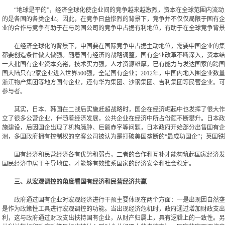
“地球是平的”，经济全球化使企业间的竞争越来越激烈，资本在全球范围内流动
的是各国的各类企业。因此，在竞争日益惨烈的背景下，竞争并不仅仅局限于国有企
业的合作与竞争有助于在与跨国公司的竞争中占据有利地位，有助于在全球竞争背景
在经济全球化的背景下，中国要在国际竞争中占据主动地位，需要中国企业的集体
都要创造条件做大做强。随着国有经济的战略调整，国有企业改革不断深入，资本结
一大批国有企业资本充裕，技术实力强，人才资源雄厚，已有能力与发达国家的跨国
国大陆只有2家企业进入世界500强，全是国有企业；2012年，中国内地入围企业
浙江物产集团等地方国有企业，还有华为集团、沙钢集团、吉利集团等民营企业。可
参与者。
其实，日本、韩国在二战后实施赶超战略时，国企在经济崛起中也发挥了很大作用
立了很多公营企业，伴随着经济发展，公共企业在经济中所占份额不断攀升。日本政
施建设，后因国企出现了机构臃肿、巨额赤字等问题，日本政府开始部分出售国有企
洲，多国政府拥有控制权的空客公司被认为是打破美国垄断的“最成功国企”；英国铁
国有经济和民营经济各有优势和弱点，二者的合作和互补才能构筑起国家经济发展
国民经济中居于主导地位，才能够有效维系国家的经济安全和社会稳定。
三、从宏观调控的角度看国有经济和民营经济共赢
政府通过国有企业对宏观经济进行干预主要体现在两个方面：一是出现因自然垄断
是作为政策性工具进行宏观调控的功能。当出现经济危机时，政府通过增加财政支出
利，这与政府通过财政支出扶持国有企业，从财产归属上，具有逻辑上的一致性。另