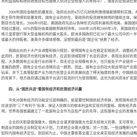
共利益指标和政府政策目标也被纳入到对企业经理人的考核中），国家的宏观调控意
2008年国际金融危机爆发后，政府出台的4万亿元财政刺激措施能够顺利实施，
和主导作用得到显著发挥。国有企业的存在，使政府的投资拥有鲜明的微观主体，保证
数目也在增长。2008年9月起，美国政府先后以各种形式向房利美和房地美、美国
司经过重组，60％的股份由美国联邦政府持有。2008年10月和2009年1月，
格兰皇家银行等大型金融机构的最大股东。欧洲多国政府已在50个最大公司中的一
或最大的持股者。美英许多媒体感慨，没想到最后是“国企化”拯救了经济。
我国出台的十大产业调整和振兴规划，使得国有企业在稳定宏观经济、调整经济结
此同时，民营经济也依托国有经济，在这些领域取得了长足的进步，表现出良好的竞
程。大多数国有企业是行业的骨干，但无论企业规模有多大，也只能处于产业链中一
发展的趋势，国有企业也必须顺应这一趋势。因此，国有企业的壮大就会带动产业链
钻采、井下工具等配套产业为地方民营企业的发展创造了得天独厚的条件；中国移动
的背景下，地方政府通过融资平台进行投资的行为受到限制，这也为民间资本扩张提
四、从“国民共进”看国有经济和民营经济共赢
中央对国有经济的功能定位是明确的，就是要控制国民经济命脉，发挥国有经济对国
应该坚持“三个有利于”标准，保证人民群众的根本利益和实现共同富裕。国有经济
用。世界各国普遍建立了一批国有企业作为这些产业的先导，这些国有企业的发展水
企业的天职是做强做大，国有企业谋求做强做大也是天经地义的事，无可厚非。但
制造业的国有企业制定宏大计划，力求把企业做大做强；另一方面，一些战略新兴产
如何为国有经济定位。到目前为止，中国主要依靠全面工业化来实现经济发展的战略