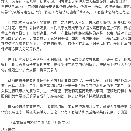
较大，为保证国家战略目标的实现，国有资本大举进入重大基础设施、基础原材料、
重已达到48.6%，而经济的增长更多地依靠城市化，依靠产业结构、经济结构的调
命脉”的领域肯定也在转变。依据国有经济功能定位和布局，国有企业必须有进有退
目前制约国家竞争力的重要因素，是科技投入不足、技术进步缓慢、科技创新能力
社会稳定、经济社会协调发展、人们共享发展成果的关键因素已转向医疗保障、养老
量国有资本投资于一般制造业，不利于产业结构和经济结构的调整，也会形成对非公
为我国经济的进一步发展奠定了良好的基础。国家可考虑把滞留于一般产业的部分国
补充这些领域的投入不足。这样的调整，可以使国有资本回归全民所有、全民共享的
保障等方面充分发挥作用。
由于历史和现实等诸多因素的影响，我国民营经济发展总体上还处在比较低的水平
管理，逐步改变家长式管理方式；要逐步建立科学的薪酬体系，鼓励员工进行人力资
化，促进企业扩大规模，提高竞争力。
政府的责任是要创造使各种所有制企业协调发展、平等竞争、互相促进的外部环境
源、电信、金融、卫生、教育等领域尽快推出一批引导民间资本参与的重点项目，发
入推进行政审批制度改革，进一步清理、取消和调整行政审批事项，理顺政府和市场
股份制为主要形式的混合所有制经济组织，促进民营经济持续健康发展。
国有经济和民营经济，二者唇齿相依。国有经济发展壮大了，就能为民营经济提供
转变发展理念，增强发展活力。总之，只有国有经济和民营经济共同发展，才能进一
（本文章摘自2012年第18期《红旗文稿》）
相关新闻: