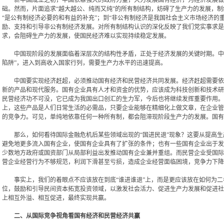
新中国成立之初，中国依靠强大的政府力量，大力发展国有经济，为经济发展做出
础。然而，片面追求“越大越公、纯而又纯”的所有制结构，妨碍了生产力的发展，
“是公有制经济必要的和有益的补充”；到“非公有制经济是我国社会主义市场经济的
励、支持和引导非公有制经济发展。对所有制结构认识的深化反映了我们党实事求是
求，会阻碍生产力的发展，使国民经济难以实现持续稳定发展。
中国现阶段的发展面临着深层次的结构性矛盾，正处于经济发展的关键时期。中国的
陷阱”，进入到高收入国家行列，需要生产力水平的迅速提高。
中国要实现经济赶超，必须推动国有经济和民营经济共同发展。经济赶超需要依靠
新的产品和现代服务。国有企业具有人才和资金的优势，应该成为科技创新和技术研
民营经济功不可没，它已成为我国出口创汇的生力军，今后也将继续发挥重要作用。
上，这些产品是人们日常生活的必需品，只要企业能够在精细化上做文章，在企业管
的竞争力。可见，单纯地依靠任何一种所有制，都会阻滞现阶段生产力的发展。国有
那么，如何看待国际金融危机后某些领域出现的“国进民退”现象？这要从提高生
避免地更多流入国有企业，使国有企业具有了扩张的条件；也有一些国有企业出于发
少数地方政府或国资部门从局部利益出发推动国有企业兼并重组。而民营企业受国际
营企业经营行为不够规范，利润下滑甚至亏损，造成企业经营面临困境，竞争力下降
事实上，我们的着眼点不应该放在到底“谁进谁退”上，而是更应该放在如何为二者
位，鼓励和引导民间资本拓宽投资领域，以激发社会活力、促进生产力发展和促进社
上相互外溢、相互促进，最终实现共赢。
二、从国际竞争视角看国有经济和民营经济共赢