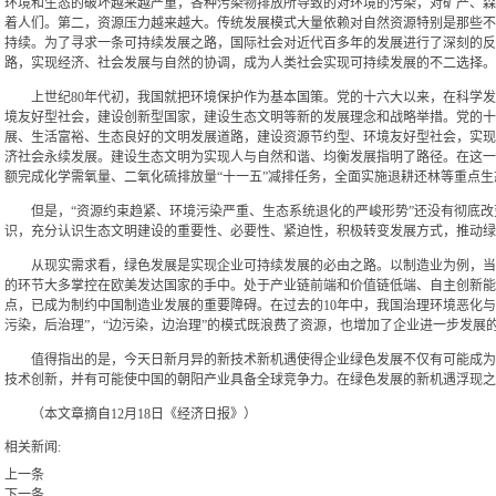
环境和生态的破坏越来越严重，各种污染物排放所导致的对环境的污染，对矿产、森
着人们。第二，资源压力越来越大。传统发展模式大量依赖对自然资源特别是那些不
持续。为了寻求一条可持续发展之路，国际社会对近代百多年的发展进行了深刻的反
路，实现经济、社会发展与自然的协调，成为人类社会实现可持续发展的不二选择。
上世纪80年代初，我国就把环境保护作为基本国策。党的十六大以来，在科学发
境友好型社会，建设创新型国家，建设生态文明等新的发展理念和战略举措。党的十
展、生活富裕、生态良好的文明发展道路，建设资源节约型、环境友好型社会，实现
济社会永续发展。建设生态文明为实现人与自然和谐、均衡发展指明了路径。在这一
额完成化学需氧量、二氧化硫排放量“十一五”减排任务，全面实施退耕还林等重点
但是，“资源约束趋紧、环境污染严重、生态系统退化的严峻形势”还没有彻底改变
识，充分认识生态文明建设的重要性、必要性、紧迫性，积极转变发展方式，推动绿
从现实需求看，绿色发展是实现企业可持续发展的必由之路。以制造业为例，当前
的环节大多掌控在欧美发达国家的手中。处于产业链前端和价值链低端、自主创新能
点，已成为制约中国制造业发展的重要障碍。在过去的10年中，我国治理环境恶化与资源枯
污染，后治理”，“边污染，边治理”的模式既浪费了资源，也增加了企业进一步发展
值得指出的是，今天日新月异的新技术新机遇使得企业绿色发展不仅有可能成为现
技术创新，并有可能使中国的朝阳产业具备全球竞争力。在绿色发展的新机遇浮现之
（本文章摘自12月18日《经济日报》）
相关新闻:
上一条
下一条