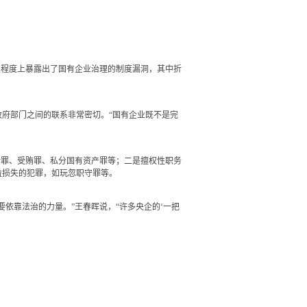
程度上暴露出了国有企业治理的制度漏洞，其中折
府部门之间的联系非常密切。“国有企业既不是完
罪、受贿罪、私分国有资产罪等；二是擅权性职务
益损失的犯罪，如玩忽职守罪等。
靠法治的力量。”王春晖说，“许多央企的‘一把