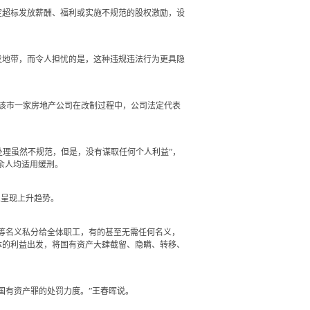
定超标发放薪酬、福利或实施不规范的股权激励，设
地带，而令人担忧的是，这种违规违法行为更具隐
该市一家房地产公司在改制过程中，公司法定代表
处理虽然不规范，但是，没有谋取任何个人利益”，
余人均适用缓刑。
呈现上升趋势。
等名义私分给全体职工，有的甚至无需任何名义，
体的利益出发，将国有资产大肆截留、隐瞒、转移、
有资产罪的处罚力度。”王春晖说。