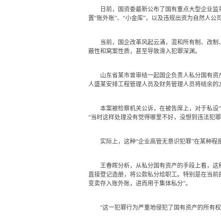
日前，国资委最新公布了国有重点大型企业监事会
置“账外账”、“小金库”，以及违规出资为自然人
当前，国企改革风起云涌，混和所有制、改制、
蔽性和窝案性质，甚至导致滑入犯罪深渊。
山东省某市曾审结一起国企负责人私分国有资产罪
人盛某安排工程管理人员及财务管理人员将结余的2
本案被检察机关公诉，在被告席上，对于私设“小
“当时这样处理没有觉得哪里不好，没想到违法犯罪
实际上，这种“企业高管无意识犯罪”在某种程度
王春晖分析，从私分国有资产的手段上看，这种犯
直接登记造册，将公款私分给职工。特别是在当前
变卖存入账外账，进而用于集体私分”。
“这一犯罪行为严重地侵犯了国有资产的所有权，