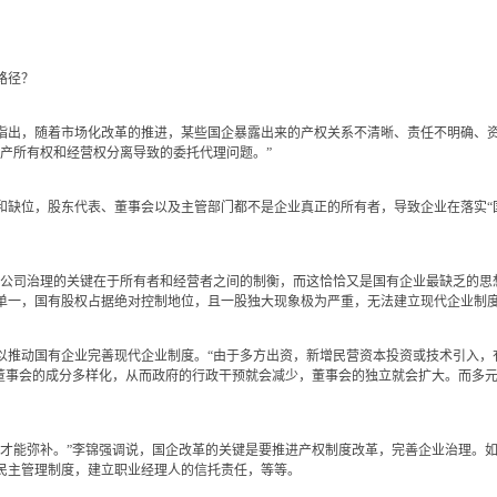
路径？
出，随着市场化改革的推进，某些国企暴露出来的产权关系不清晰、责任不明确、资
产所有权和经营权分离导致的委托代理问题。”
位，股东代表、董事会以及主管部门都不是企业真正的所有者，导致企业在落实“国
司治理的关键在于所有者和经营者之间的制衡，而这恰恰又是国有企业最缺乏的思想
单一，国有股权占据绝对控制地位，且一股独大现象极为严重，无法建立现代企业制
动国有企业完善现代企业制度。“由于多方出资，新增民营资本投资或技术引入，
，董事会的成分多样化，从而政府的行政干预就会减少，董事会的独立就会扩大。而多
能弥补。”李锦强调说，国企改革的关键是要推进产权制度改革，完善企业治理。如
民主管理制度，建立职业经理人的信托责任，等等。