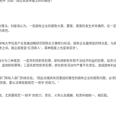
把手”贪腐？国企反腐有着怎样的路径？
落马。刘俊海认为，一些国有企业的腐败大案、要案、窝案的发生并非偶然，在一定
代表性。
大学信息产业发展战略研究院院长王春晖分析说，国有企业最明显的特点是，与政
之间。国企高管是‘红顶商人’，某种程度上也是准官员”。
分为三种类型：一是贪利性职务犯罪，即利用职权牟取不法经济利益的犯罪，如贪污
，滥用职权罪等；三是失职性职务犯罪，即在职务活动中严重不负责任，造成国有利
和私人部门的结合处。“因此治理具有双重组织属性的国有企业的腐败问题，必须要依
贪腐，要从法律层面规范‘一把手’的权力。”
尤其要规范“一把手”的权力、责任、义务以及报酬，权责利相统一、相匹配。