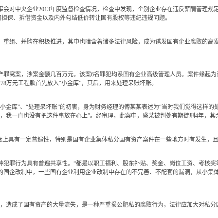
对中央企业2013年度监督检查情况，检查中发现，个别企业存在违反薪酬管理规
公司担保、拆借资金以及内外勾结低价转让国有股权等违纪违规问题。
重组、并购在积极推进，其中也暗含着诸多法律风险，成为诱发国有企业腐败的高发
窝案，涉案金额几百万元，该案6名罪犯均系国有企业高级管理人员。案件缘起为
78万元工程款首先放入“小金库”，其后，用来处理呆账坏账。
金库”、“处理呆坏账”的初衷，身为财务经理的傅某某表述为“当时我们觉得这样的
，我一直也没有把这件事放在心上”。经审理，此案中，盛某被判处有期徒刑4年，其
上具有一定普遍性，特别是国有企业集体私分国有资产案件在一些地方时有发生，且
罪行为具有普遍共享性。“都是以职工福利、股东补贴、奖金、岗位工资、考核奖
的国企改制中，一些国有企业利用企业改制中存在的不完善、不配套的漏洞，从小集
造成了国有资产的大量流失，是一种严重损公肥私的腐败行为，法律应加大对私分国