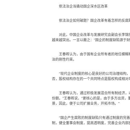
依法治企当撬动国企深水区改革
依法治企如何破题？国企改革有着怎样的反腐
对此，中国企业改革与发展研究会副会长李锦指
越来越突出。一言以蔽之：“国企的制度缺陷源于财
王春晖认为，由于国有企业所有者的地位模糊和缺
治的刚性约束。
“现代企业制度的核心是良好的公司治理结构，公
否，股权结构存在的一个共同特点是股权构成相对
王春晖认为，通过积极发展混合所有制经济，以推
份额。”王春晖说，“更核心的是，由于多方出资
景，因此，便于公司扩展业务，开拓市场。”
“国企产生腐败的制度缺陷只有通过制度的完善才
制，健全董事会制度，提高透明度，完善企业内部