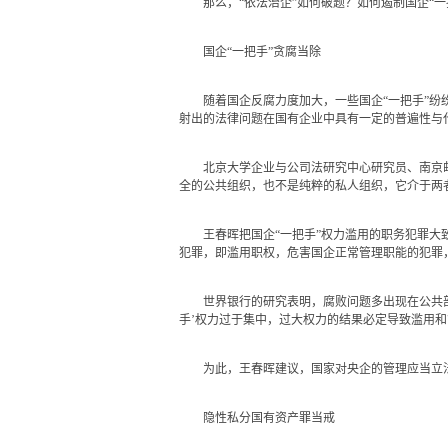
那么，“依法治企”如何破题？如何遏制国企“一
国企“一把手”贪腐当除
随着国企反腐力度加大，一些国企“一把手”纷纷
射出的法律问题在国有企业中具有一定的普遍性与
北京大学企业与公司法研究中心研究员、南京邮电
全的公共组织，也不是纯粹的私人组织，它介于两者
王春晖把国企“一把手”权力滥用的职务犯罪大致
犯罪，即滥用职权，危害国企正常管理职能的犯罪
世界银行的研究表明，腐败问题多出现在公共部门
手’权力过于集中，过大权力的结果必定导致滥用和
为此，王春晖建议，国家对央企的管理应当立法，
隐性私分国有资产罪当戒