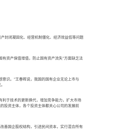
产封闭凝固化、经营机制僵化、经济效益低等问题
有资产保值增值，防止国有资产流失”方面缺乏法
意识。”王春晖说，我国的国有企业无论上市与
度。
有利于技术的更新换代，增加竞争能力，扩大市场
元的投资主体，各个投资主体都关心公司的发展前
改善国企股权结构，引进民间资本，实行混合所有