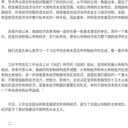
界、学术界对混合所有制问题展开了热烈的讨论，从不同的立场、角度出发，提出了
济，把发展混合经济当作扩大国有资本支配范围、巩固公有制的主体地位、加强国有
营经济、外资经济控股的混合经济，把发展混合经济当作资本主义经济控制、支配、
就是把混合经济当作推行私有化的一种手段。因此看来，同样是讲发展混合所有制经
改革开放以来，我国经济改革领域一直存在着一些基本理论的争论，其中一个焦点
位，还是应该削弱公有制经济、实行私有化，使非公有制经济成为整个国民经济的主
我们还是先来认真学习一下习近平同志有关混合所有制经济的论述，看一看中央是
习近平同志在三中全会上对《决定》所作的《说明》指出，坚持和完善公有制为主
他说，改革开放以来，我国的所有制结构逐步调整，公有制经济和非公有制经济在发
有制主体地位，进一步探索基本经济制度有效实现形式，是摆在我们面前的一个重大
用，不断增强国有经济活力、控制力、影响力。全会决定坚持和发展党的十五大以来
融合的混合所有制经济，是基本经济制度的重要实现形式，有利于国有资本放大功能
一个有效途径和必然选择。”
可见，三中全会提出积极发展混合所有制经济，是为了巩固公有制的主体地位、加
经济是为了更好地建设中国特色社会主义。
二