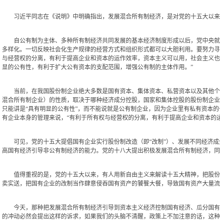
习近平同志在《说明》中明确指出，发展混合所有制经济，是对党的十五大以来
自公有制为主体、多种所有制经济共同发展的基本经济制度形成以后，党中央就提
多样化。一切反映社会化生产规律的经营方式和组织形式都可以大胆利用。要努力寻
与经营权的分离，有利于提高企业和资本的运作效率，资本主义可以用，社会主义也
显的公有性，有利于扩大公有资本的支配范围，增强公有制的主体作用。”
当前，在我国股份制企业绝大多数是国有资本、集体资本、私营资本以及其他个人
混合所有制企业）的性质，取决于哪种经济成分控股，国家和集体控股的股份制企业
只能讲是“具有明显的公有性”，而不能说就是公有制企业，因为企业里有私有资本
有企业本身的管理来说，“有利于所有权与经营权的分离，有利于提高企业和资本的运
可见，党的十五大提倡国有企业实行股份制改造（即“改制”）、发展不同经济成
高国有经济引导非公有制经济的能力。党的十八大提出积极发展混合所有制经济，同
值得重视的是，党的十五大以来，有人用新自由主义来解读十五大精神，把股份制
卖实送，把国有企业的改制当作肆意侵吞国有资产的饕餮大餐，导致国有资产大量流
今天，那种把发展混合所有制经济引导到资本主义经济控制国有经济、瓜分国有资
的冲动必然会提出这样的诉求，如果我们的头脑不清醒，政策上不加注意的话，这种