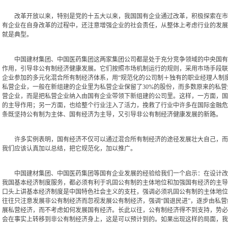
改革开放以来，特别是党的十五大以来，我国国有企业通过改革，积极探索在市场
有企业在自身改革的过程中，还注意增强企业的社会责任，从整体上考虑行业的发展
就是典型。
中国建材集团、中国医药集团这两家集团公司都是处于充分竞争领域的中央国有企
作用，引导非公有制经济健康发展。它们按照市场机制运行的规则，采用市场手段联
企业参加的多元化混合所有制经济体系，用“规范化的公司制＋独有的职业经理人制
私营企业，一般在新组建的企业里为私营企业保留了30%的股份，而多数原来的私营
营企业，而是把私营企业纳入由国有企业带领下新组建的公司里。这样，一方面，国
的主导作用；另一方面，也给整个行业注入了活力，挽救了行业中许多在国际金融危
条既坚持公有制为主体、国有经济为主导，又引导非公有制经济健康发展的新路。
许多实例表明，国有经济不仅可以通过混合所有制经济的途径发展壮大自己，而且
我们应该认真加以总结，把它规范化，加以推广。
中国建材集团、中国医药集团等国有企业发展的经验给我们一个启示：在设计改革
我国基本经济制度服务，都必须有利于巩固公有制的主体地位和加强国有经济的主导
口头上讲基本经济制度是中国特色社会主义的支柱，强调必须巩固公有制的主体地位
往往只注意发展非公有制经济而忽视发展公有制经济，强调“国退民进”，逐步由私
展私营经济，而不考虑如何发展国有经济。长此以往，公有制经济得不到支持，势必
会在事实上转移到非公有制经济身上，这是可以预计到的。如果出现这样的局面，我