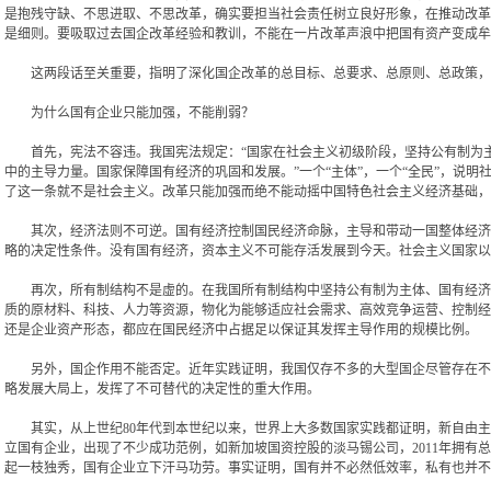
是抱残守缺、不思进取、不思改革，确实要担当社会责任树立良好形象，在推动改革
是细则。要吸取过去国企改革经验和教训，不能在一片改革声浪中把国有资产变成牟
这两段话至关重要，指明了深化国企改革的总目标、总要求、总原则、总政策，
为什么国有企业只能加强，不能削弱？
首先，宪法不容违。我国宪法规定：“国家在社会主义初级阶段，坚持公有制为主
中的主导力量。国家保障国有经济的巩固和发展。”一个“主体”，一个“全民”，说
了这一条就不是社会主义。改革只能加强而绝不能动摇中国特色社会主义经济基础，
其次，经济法则不可逆。国有经济控制国民经济命脉，主导和带动一国整体经济的
略的决定性条件。没有国有经济，资本主义不可能存活发展到今天。社会主义国家以
再次，所有制结构不是虚的。在我国所有制结构中坚持公有制为主体、国有经济为
质的原材料、科技、人力等资源，物化为能够适应社会需求、高效竞争运营、控制经
还是企业资产形态，都应在国民经济中占据足以保证其发挥主导作用的规模比例。
另外，国企作用不能否定。近年实践证明，我国仅存不多的大型国企尽管存在不少
略发展大局上，发挥了不可替代的决定性的重大作用。
其实，从上世纪80年代到本世纪以来，世界上大多数国家实践都证明，新自由主义
立国有企业，出现了不少成功范例，如新加坡国资控股的淡马锡公司，2011年拥有总资产
起一枝独秀，国有企业立下汗马功劳。事实证明，国有并不必然低效率，私有也并不