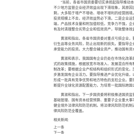
“当前，各省市国资委要切实承担起指导推动本地
不少地方监管企业经济效益出现下滑现象，其原因
剩，大多陷于增产不增收、增收不增利的经营困境
投资规模上不去，经济效益势必下滑。二是企业运
端，产品技术含量和附加值较低，竞争力不强，企
有及时清理整合劣势企业和低效资产，导致整体效
黄淑和指出，各省市国资委对重点亏损企业，要
衍生品等业务风险，防止出现新的损失。要指导企
承受能力的投资。大力整合辅业资产，推动国有资
黄淑和表示，我国国有企业仍处在市场化改革的
式的政策措施，根据放宽市场准入、发展混合所有
制改革；要根据企业产权结构和组织形式的变化，
步激发国有企业活力。要指导推进产业优化升级，
形成一批具有竞争优势和地方特色的支柱企业。要
断提升全球化资源配置能力，为培育一批国际跨国
黄淑和指出，下一步国资委将积极推进国资监管
基础管理、国有资本经营预算、重要子企业重大事
健全境外法律风险防范机制。将法律风险防范机制
律风险防范全覆盖。
相关新闻:
上一条
下一条