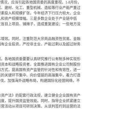
况，应当引起各地国资委的高度重视。1-8月份，
属、建材、化工、重型机械、造船等行业产能严重过
要素投入和规模扩张，今年经济下行压力较大，企业
入和资产规模增幅。三是多数企业处于产业链中低
在盲目上项目、铺摊子，造成重复建设；一些地方没
增效。同时，注重防范大宗商品融资性贸易、金融
国有企业投资，严控非主业、产能过剩以及超过财务
。各地国资委要要认真研究推行公有制多种实现形
间资本和战略投资者，全面推进国有企业公司制股份
和方式，提高国有资产监管的针对性和有效性，进一
链的关键环节集中、向价值链的高端集中，着力打造
步伐，加强海外战略布局，构建国际化经营网络，不
资产法》的配套行政法规，建立健全企业国有资产
制度，提升国资监管效能。同时，指导企业抓紧建立
经营活动从项目可研到决策、从谈判签约到运营的法