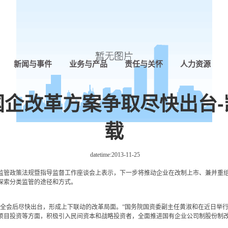
新闻与事件
业务与产品
责任与关怀
人力资源
国企改革方案争取尽快出台-
载
datetime:
2013-11-25
监管政策法规暨指导监督工作座谈会上表示，下一步将推动企业在改制上市、兼并重
探索分类监管的途径和方式。
全会后尽快出台，形成上下联动的改革局面。”国务院国资委副主任黄淑和在近日举
项目投资等方面，积极引入民间资本和战略投资者，全面推进国有企业公司制股份制