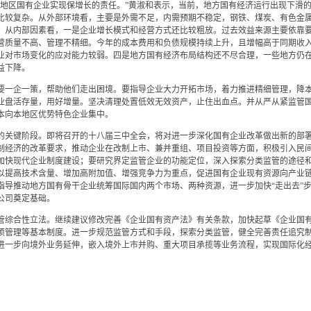
区国有企业实现保增长的责任。”黄淑和表示，当前，地方国有经济运行出现下滑的情
比较复杂。从外部环境看，主要是外需不足，内需预期不稳定，钢铁、煤炭、有色金
。从内部因素看，一是企业增长模式和经营方式还比较粗放。过去效益来源主要依靠
营质量不高、管理不精细。今年的成本费用和负债规模持续上升，且增幅高于同期收
业对市场变化的应对能力较弱。四是地方国有经济布局结构还不尽合理，一些地方仍
益下降。
一企一策，帮助他们走出困境。要指导企业大力开拓市场，着力推进精细管理，降本
业盘活存量，用好增量。坚决清理处置低效无效资产，止住出血点。并从严从紧监管
本向本地区优势特色企业集中。
关键阶段。即将召开的十八届三中全会，将对进一步深化国有企业改革做出新的部署
制经济的改革要求，推动企业在改制上市、兼并重组、项目投资等方面，积极引入民
加快现代企业制度建设；要研究界定监管企业的功能定位，深入探索分类监管的途径
以提高技术含量、增加高附加值、增强竞争力为重点，促进国有企业现有资源向产业
指导推动地方国有骨干企业统筹国际国内两个市场、两种资源，进一步加快“走出去”
公司奠定基础。
综合性立法。继续建议修改完善《企业国有资产法》有关条款，加快起草《企业国有
项管理等基本制度。进一步规范监管方式和手段，探索分类监管，健全完善责任追究
进一步向境外业务延伸，嵌入境外上市并购、重大项目承揽等业务流程，实现国际化