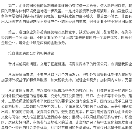
第二，企业跨国经营的体制与政策环境仍有待进一步改善。进入新世纪以来，我国
国的政策与体制环境仍亟待进一步改善。一是对外投资审批手续繁琐，自由裁量权过
务等主要领域的扶持政策初具框架，但扶持政策力度不够大，覆盖面不够宽，非国有
出入境等方面的管理制度不能适应企业跨国经营的要求，很多企业不得不将其国际化
第三，我国企业海外投资经营相互恶性竞争，缺乏协调机制与配套服务。在海外投
经营的一个突出问题。不同企业间协同“走出去”本来是我国的一个潜在优势，但由于
金融企业，境外企业缺乏应有的金融服务。
培育我国跨国公司的相关建议
针对当前突出问题，立足于把握机遇，培育世界水平的跨国公司，应调整我国企
从政府层面来讲，主要应从以下几个方面发力：把对外投资管理体制作为我国投资
加强海外权益保护和保险服务；加大税收支持，减轻企业税负；加快国内立法，完善
从企业角度来讲，应以增强国际市场竞争力为核心目标，打造世界水平的跨国公司
视对外投资与经营的信息收集，充分利用好投资银行、律师、会计师等中介服务；建
才。二是按照建设世界水平跨国公司的要求深化国有企业改革。国有企业改革已经取
公司为标杆，以增强国际竞争力为目标，全面深化大型国有企业改革。三是牢固树立
出海；加强同行协调，发挥商会作用，避免恶性竞争。四是利用好香港作为企业海外
文化与习俗；大力推进管理与运行的本地化；重视与非政府组织的联系与合作，积极
区、居民友好沟通，积极参与当地社区的活动，让当地居民了解中国文化和凯发官网
具有企业特色的社会责任体系；利用好东道国的各类媒体，在宣传时尽量使用本地化