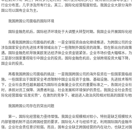
率达到38.5%。其二，具有多元化特点。海外投资动机多元，既有自然资源寻求型
行业分布宽，几乎涉及所有行业。其三，国际化经营程度较低。我国企业大部分海外
国公司以国有企业为主。
我国跨国公司面临的国际环境
国际金融危机后，国际经济环境处于大调整大转型时期。我国企业开展国际化经
先看我国跨国公司面临的机遇：一是全球投资自由化继续推进，为跨国公司的全球
涉及国家安全的先进技术等领域出台了一些限制外国投资的政策，但在新出台的政策
遇。国际金融危机导致美欧发达经济体企业资金链紧张，企业市场价值大幅缩水，为
三是部分国家重视吸引中国企业的投资。国际金融危机后，全球跨境投资大幅下降，
国企业的投资。
再看我国跨国公司面临的挑战：一是我国跨国公司的海外投资在一些国家面临歧视
施。一些国家出于国家安全考虑限制中国企业投资于金融、基础设施、先进技术等所
下，企业社会责任越来越成为国际社会衡量企业优劣的重要标准之一，各国对企业社
时，承担对员工保障、消费者利益、社会发展和环境保护的责任。我国企业社会责任
际化经营面临“后发劣势”，在激烈的竞争下，被迫进入政治风险相对较高的国家与
我国跨国公司存在的突出问题
第一，国际化经营能力亟待增强。我国企业规模相对较小，特别是缺乏规模较大的
内部管理机制不适应跨国经营的要求，国际化人才与经验不足，利用国际国内金融市
强，企业社会责任意识较弱。而且，国有企业缺乏跨国经营的内在动力，也缺乏对国