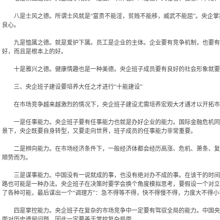
八是士风之德。所谓士风就是“富贵不能淫，贫贱不能移，威武不能屈”。央企掌
良心。
九是恤属之德。就是爱护下属。员工是企业的主体。企业要有竞争机制，也要有关
好，而且是根本上的好。
十是雅兴之德。健康情趣也是一种美德。央企班子成员要有良好的社会形象就要有
三、央企班子建设要培养大任之才进行“十能建设”
在市场竞争越来越激烈的情况下，央企班子建设尤需培养宏观大才通才以开拓市场
一是任事能力。央企班子要有任事能力也就是办好企业的能力。国际金融危机同债
景下，央企既要自身转型，又要走向世界，班子成员的任事能力非常重要。
二是辨向能力。在市场经济条件下，一般经济体都会经历高涨、危机、萧条、复苏
顺势而为。
三是谋事能力。中国没有一说就成的事，也没有绝对办不成的事。在该干的时间里
路也可能是一种办法。央企班子在决策时要学会换个角度模拟思考，要假设一个对立
了各种可能，最后谋出一个“调理方”：急不得等不得，快不得慢不得，力度大不得小
四是掌控能力。央企班子在复杂的市场竞争中一定要有驾驭全局的能力。中国央企
面对历史遗留问题，因此一定要善于掌控复杂局面。