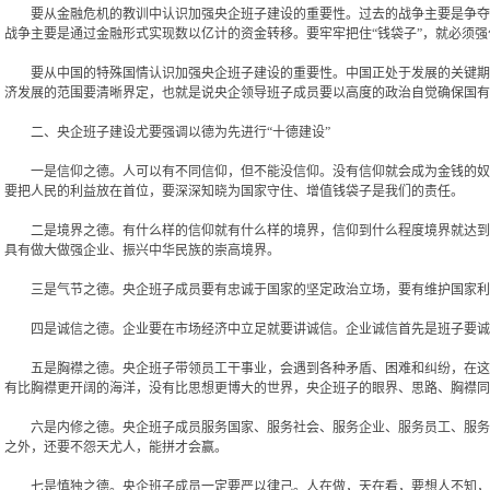
要从金融危机的教训中认识加强央企班子建设的重要性。过去的战争主要是争夺物
战争主要是通过金融形式实现数以亿计的资金转移。要牢牢把住“钱袋子”，就必须
要从中国的特殊国情认识加强央企班子建设的重要性。中国正处于发展的关键期，
济发展的范围要清晰界定，也就是说央企领导班子成员要以高度的政治自觉确保国有
二、央企班子建设尤要强调以德为先进行“十德建设”
一是信仰之德。人可以有不同信仰，但不能没信仰。没有信仰就会成为金钱的奴隶
要把人民的利益放在首位，要深深知晓为国家守住、增值钱袋子是我们的责任。
二是境界之德。有什么样的信仰就有什么样的境界，信仰到什么程度境界就达到什么
具有做大做强企业、振兴中华民族的崇高境界。
三是气节之德。央企班子成员要有忠诚于国家的坚定政治立场，要有维护国家利
四是诚信之德。企业要在市场经济中立足就要讲诚信。企业诚信首先是班子要诚信
五是胸襟之德。央企班子带领员工干事业，会遇到各种矛盾、困难和纠纷，在这种
有比胸襟更开阔的海洋，没有比思想更博大的世界，央企班子的眼界、思路、胸襟同
六是内修之德。央企班子成员服务国家、服务社会、服务企业、服务员工、服务投
之外，还要不怨天尤人，能拼才会赢。
七是慎独之德。央企班子成员一定要严以律己。人在做，天在看，要想人不知，