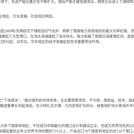
的引领下，先进产能比重正在不断扩大，落后产能正被加速淘汰，国有企业进入了调结
地区、行业发展，社会效应明显。
造2000吨/天两段式干煤粉加压气化炉，刷新了我国电力系统电机的最大功率纪录。
滩建起了大型港口，在浅水海滩建起了深水码头，极大拓展了我国沿海建港区间。直接
口的兴起，对华北、华东地区的经济发展起到至关重要带动作用。
下海游泳”。“面对激烈的市场竞争，企业要想拿项目、不亏损、增效益，技术、装
交集团董事长刘起涛说。在沙特扎瓦尔港、几内亚铁矿石码头、秘鲁铜矿码头等海外市场
0多个国家和地区，不仅成为中国最大的港口设计和建设企业，也成为世界领先的公
箱起重机业务占世界市场份额的75%以上，产品出口78个国家和地区的近130个港口