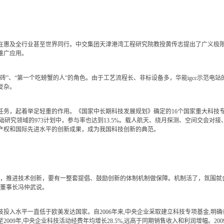
惠及全行业甚至世界同行。中交集团天津港湾工程研究院教授黄传志提出了广义极限
推广应用。
、“第一个吃螃蟹的人”的角色。由于工艺流程长、非标设备多，华能igcc示范电站
复杂。
，起着举足轻重的作用。《国家中长期科技发展规划》确定的16个国家重大科技专项
使在基础研究领域的973计划中，参与率也达到13.5%。载人航天、绕月探测、空间交会
产权和国际先进水平的创新成果，成为我国科技创新的典范。
推进技术创新，要有一整套提倡、鼓励创新的体制机制做保障。机制活了，氛围就
院董事长冯仲武说。
水平一直低于欧美发达国家。自2006年来,中央企业采取建立科技专项基金,明确
009年,中央企业科技活动经费年均增长28.5%,远高于同期销售收入和利润增幅。200