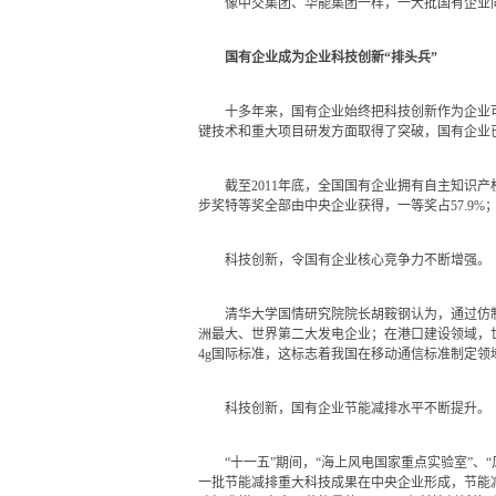
像中交集团、华能集团一样，一大批国有企业向
国有企业成为企业科技创新“排头兵”
十多年来，国有企业始终把科技创新作为企业可
键技术和重大项目研发方面取得了突破，国有企业已
截至2011年底，全国国有企业拥有自主知识产权专利
步奖特等奖全部由中央企业获得，一等奖占57.9%；
科技创新，令国有企业核心竞争力不断增强。
清华大学国情研究院院长胡鞍钢认为，通过仿制
洲最大、世界第二大发电企业；在港口建设领域，世界
4g国际标准，这标志着我国在移动通信标准制定领域
科技创新，国有企业节能减排水平不断提升。
“十一五”期间，“海上风电国家重点实验室”、“
一批节能减排重大科技成果在中央企业形成，节能减排