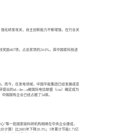
强化研发攻关，自主创新能力不断增强，在行业关
技奖励467项，占总奖项的24.6%，其中国家科技进
。而今，在发电领域，中国华能集团已经发展成亚
td—lte—a被国际电信联盟（i-tu）确定成为
，中国国有企业已经占据了54席。
中心”等一批国家级科研机构相继在中央企业建成，
比2005年下降20.3%；5年累计节能1.75亿