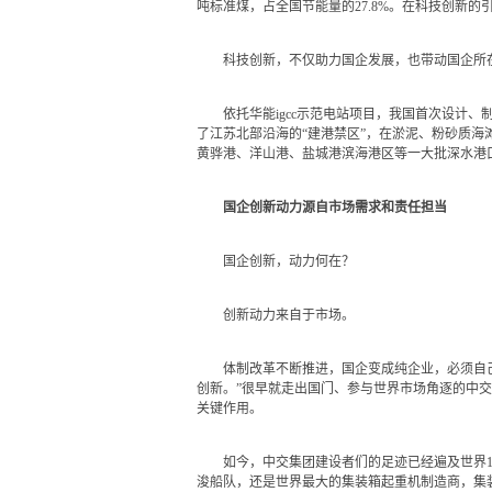
吨标准煤，占全国节能量的27.8%。在科技创新
科技创新，不仅助力国企发展，也带动国企所在
依托华能igcc示范电站项目，我国首次设计、制
了江苏北部沿海的“建港禁区”，在淤泥、粉砂质海
黄骅港、洋山港、盐城港滨海港区等一大批深水港
国企创新动力源自市场需求和责任担当
国企创新，动力何在？
创新动力来自于市场。
体制改革不断推进，国企变成纯企业，必须自己“
创新。”很早就走出国门、参与世界市场角逐的中
关键作用。
如今，中交集团建设者们的足迹已经遍及世界12
浚船队，还是世界最大的集装箱起重机制造商，集装