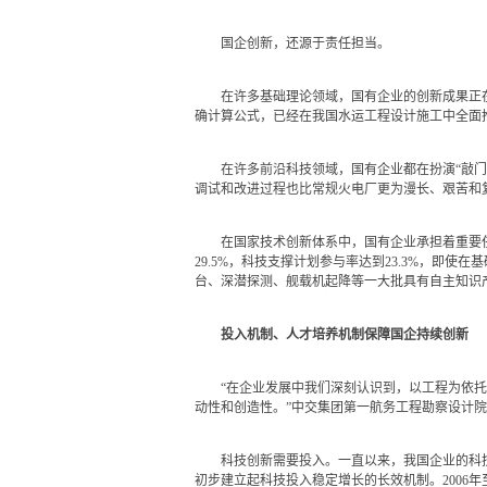
国企创新，还源于责任担当。
在许多基础理论领域，国有企业的创新成果正在
确计算公式，已经在我国水运工程设计施工中全面
在许多前沿科技领域，国有企业都在扮演“敲门砖”
调试和改进过程也比常规火电厂更为漫长、艰苦和
在国家技术创新体系中，国有企业承担着重要任务
29.5%，科技支撑计划参与率达到23.3%，即
台、深潜探测、舰载机起降等一大批具有自主知识
投入机制、人才培养机制保障国企持续创新
“在企业发展中我们深刻认识到，以工程为依托，
动性和创造性。”中交集团第一航务工程勘察设计
科技创新需要投入。一直以来，我国企业的科技投入
初步建立起科技投入稳定增长的长效机制。2006年至2