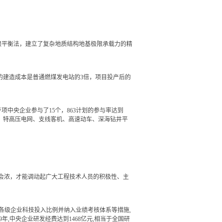
平衡法，建立了复杂地质结构地基极限承载力的精
的建造成本是普通燃煤发电站的3倍，项目投产后的
中央企业参与了15个，863计划的参与率达到
对接、特高压电网、支线客机、高速动车、深海钻井平
会浓，才能调动起广大工程技术人员的积极性、主
各级企业科技投入比例并纳入业绩考核体系等措施,
9年,中央企业研发经费达到1468亿元,相当于全国研