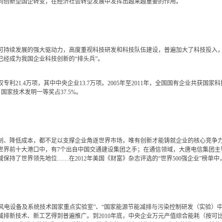
创新型国企转变，在经济社会转型发展中发挥出越来越重要的作用。
持续发展的强大驱动力，高度重视科技研发和科技队伍建设，普遍加大了科技投入，
经成为我国企业科技创新的“排头兵”。
21.4万项，其中中央企业13.7万项。2005年至2011年，全国国有企业共获国家科
国家技术发明一等奖占37.5%。
、降低成本，都不足以支撑企业角逐世界市场，唯有创新才能铸就企业的核心竞争力
前十大港口中，有7个出自中国交通建设集团之手；在通信领域，大唐电信集团主导提出的
保持了世界领先地位……在2012年美国《财富》杂志评选的“世界500强企业”榜单中
风电设备及系统技术国家重点实验室”、“国家能源节能减排与污染控制研发（实验）
新技术、新工艺得到普遍推广。到2010年底，中央企业万元产值综合能耗（按可比价计算）