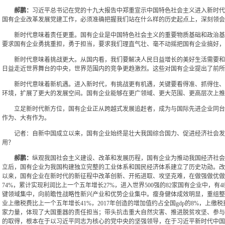
郝鹏：
习近平总书记在党的十九大报告中郑重宣示中国特色社会主义进入新时代
国有企业改革发展党建工作，必须准确把握我们站在什么样的历史起点上，深刻领会
新时代意味着责任更重。国有企业是中国特色社会主义的重要物质基础和政治基
要求国有企业勇挑重担，勇于担当，要求我们理直气壮、毫不动摇把国有企业搞好，
新时代意味着挑战更大。从国内看，我们要解决人民日益增长的美好生活需要和
日益走近世界舞台的中央，世界范围内的竞争更趋激烈。这些对国有企业提出了前所
新时代意味着新机遇。进入新时代，有挑战更有机遇，关键要看得准、抓得住、
环境，扩展了更大的发展空间。国有企业能够在更广领域、更大范围、更高层次上推
立足新时代新方位，国有企业正从跨越式发展追赶者，成为与国际先进企业同台
作为、大有作为。
记者：自新中国成立以来，国有企业始终是壮大我国综合国力、促进经济社会发
用？
郝鹏：
纵观我国社会主义建设、改革和发展历程，国有企业为推动我国经济社会
立后，国有企业为我国构建独立完整的工业体系和国民经济体系建立了历史功勋。改
以来，国有企业在新时代的新征程中改革创新、开拓进取、攻坚克难，在做强做优做
74%，累计实现利润比上一个五年增长27%，进入世界500强的82家国有企业中
键领域集中，向前瞻性战略性新兴产业和优势企业集中。瘦身健体成效明显，重组整
业上缴税费比上一个五年增长41%，2017年创造的增加值约占全国gdp的8%，上
家力量，体现了大国重器的责任担当；带头抗击重大自然灾害、推进脱贫攻坚、参与
的取得，根本在于以习近平同志为核心的党中央的坚强领导，在于习近平新时代中国