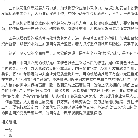
二是以强化创新发展为着力点，加快提高企业核心竞争力。要通过加强自主创新
发挥创新要素合力；大力推动双创工作，有效带动全社会创新创业；不断完善创新体
三是以构建灵活高效的市场化经营机制为着力点，加快增强企业活力。要坚持两
领，加快国有经济布局优化、结构调整、战略性重组；积极稳妥发展混合所有制经济
四是以增强监管系统性有效性为着力点，进一步完善国资监管体制。加快出台权
资产监督；以管资本为主加强国有资产监管，着力抓好重点领域风险防控，筑牢不发
记者：坚持党的全面领导、加强党的建设，是国有企业的“根”和“魂”，是国有
郝鹏：
中国共产党的领导是中国特色社会主义最本质的特征，是中国特色社会主
全面领导。党的十九大修改通过的党章规定，国有企业党委（党组）发挥领导作用，
要求，将2018年确定为中央企业党建质量提升年，目的就是要推动国有企业党建
在首位，牢固树立“四个意识”，坚决维护习近平同志在党中央和全党的核心地位，
志为核心的党中央保持高度一致，做到思想上高度认同、政治上坚决拥护、组织上自觉
合的工作机制，构建“压实责任—量化考核—反馈整改”的党建工作闭环，推动党要管党
“管”的制度，完善“督”的机制，切实把好干部选出来用起来，大力提升企业领导人
工作全覆盖，大力创新基层党建工作方式，不断夯实企业党的基层组织建设。要把准
工作。要保持政治定力，全面落实党风廉政建设主体责任，坚决整治“四风”突出问
的国企国资党员干部队伍，为国有企业改革发展提供坚强保证。
相关新闻:
上一条
下一条