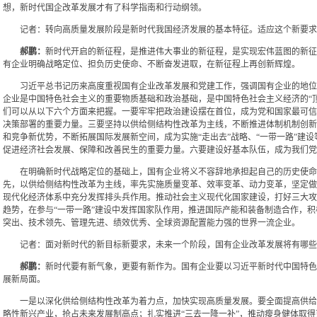
想，新时代国企改革发展才有了科学指南和行动纲领。
记者：转向高质量发展阶段是新时代我国经济发展的基本特征。适应这个新要求
郝鹏：
新时代开启的新征程，是推进伟大事业的新征程，是实现宏伟蓝图的新征
有企业明确战略定位、担负历史使命、不断奋发进取，在新征程上再创新辉煌。
习近平总书记历来高度重视国有企业改革发展和党建工作，强调国有企业的地位
企业是中国特色社会主义的重要物质基础和政治基础，是中国特色社会主义经济的“
们可以从以下六个方面来把握。一要牢牢把政治建设摆在首位，成为党和国家最可信
决策部署的重要力量。三要坚持以供给侧结构性改革为主线，不断推进体制机制创新
和竞争新优势，不断拓展国际发展新空间，成为实施“走出去”战略、“一带一路”建
促进经济社会发展、保障和改善民生的重要力量。六要建设好基本队伍，成为我们党
在明确新时代战略定位的基础上，国有企业将义不容辞地承担起自己的历史使命。
先，以供给侧结构性改革为主线，率先实施质量变革、效率变革、动力变革，坚定做
现代化经济体系中充分发挥排头兵作用。推动社会主义现代化国家建设，打好三大攻
趋势，在参与“一带一路”建设中发挥国家队作用，推进国际产能和装备制造合作，
突出、技术领先、管理先进、绩效优秀、全球资源配置能力强的世界一流企业。
记者：面对新时代的新目标新要求，未来一个阶段，国有企业改革发展将有哪些
郝鹏：
新时代要有新气象，更要有新作为。国有企业要以习近平新时代中国特色
展新局面。
一是以深化供给侧结构性改革为着力点，加快实现高质量发展。要全面提高供给
略性新兴产业，抢占未来发展制高点；扎实推进“三去一降一补”，推动瘦身健体取