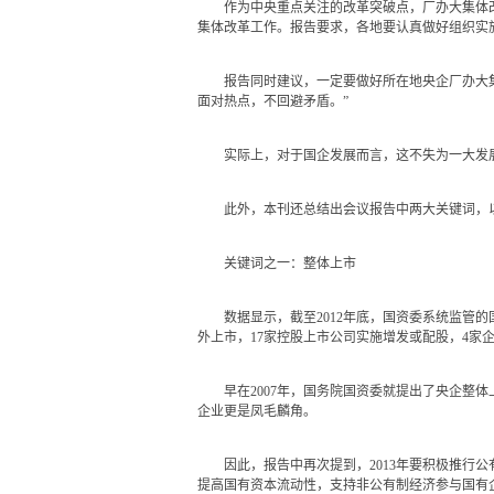
作为中央重点关注的改革突破点，厂办大集体改革
集体改革工作。报告要求，各地要认真做好组织实
报告同时建议，一定要做好所在地央企厂办大集体
面对热点，不回避矛盾。”
实际上，对于国企发展而言，这不失为一大发展
此外，本刊还总结出会议报告中两大关键词，
关键词之一：整体上市
数据显示，截至2012年底，国资委系统监管的国有控
外上市，17家控股上市公司实施增发或配股，4家
早在2007年，国务院国资委就提出了央企整体上市计
企业更是凤毛麟角。
因此，报告中再次提到，2013年要积极推行公
提高国有资本流动性，支持非公有制经济参与国有