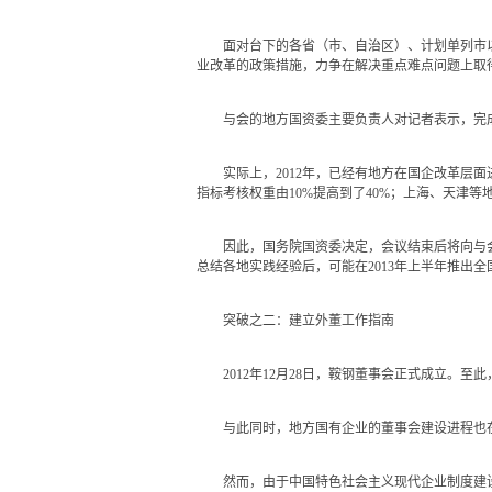
面对台下的各省（市、自治区）、计划单列市以及
业改革的政策措施，力争在解决重点难点问题上取
与会的地方国资委主要负责人对记者表示，完成
实际上，2012年，已经有地方在国企改革层面进
指标考核权重由10%提高到了40%；上海、天津
因此，国务院国资委决定，会议结束后将向与会
总结各地实践经验后，可能在2013年上半年推出
突破之二：建立外董工作指南
2012年12月28日，鞍钢董事会正式成立。至
与此同时，地方国有企业的董事会建设进程也在逐
然而，由于中国特色社会主义现代企业制度建设并