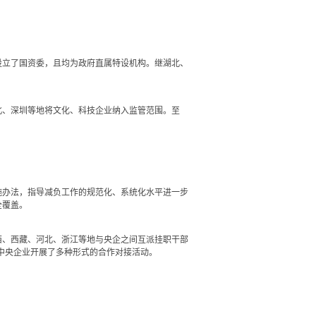
设立了国资委，且均为政府直属特设机构。继湖北、
北、深圳等地将文化、科技企业纳入监管范围。至
办法，指导减负工作的规范化、系统化水平进一步
全覆盖。
西、西藏、河北、浙江等地与央企之间互派挂职干部
与中央企业开展了多种形式的合作对接活动。