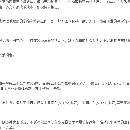
的呼声已持续多年，但由于种种原因，并没有取得突破性进展。2013年，在财政
施，多方筹措改革成本，积极稳妥推进。
改革政策的衔接和协调工作，即与地方国企保持一致。对于可能会引发的稳定等问
机遇。国有企业可以在各级政府的帮助下，卸下沉重的社会负担，更好地参与市场
以飨读者。
股上市公司共953家，占a股上市公司数量的38.5%；市值合计13.71万亿元，已占a股
企业主营业务整体改制上市工作顺利推进。
划。但时至今日，仅有中国南车(601766,股吧)、中国北车(601299,股吧)等
有制多种实现形式，不断深化公司制和多元投资主体股份制改革，推动具备条件的国
企业改革。