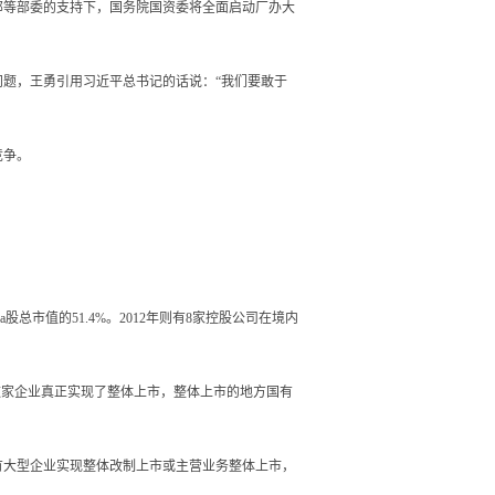
部等部委的支持下，国务院国资委将全面启动厂办大
题，王勇引用习近平总书记的话说：“我们要敢于
竞争。
总市值的51.4%。2012年则有8家控股公司在境内
寥寥数家企业真正实现了整体上市，整体上市的地方国有
有大型企业实现整体改制上市或主营业务整体上市，