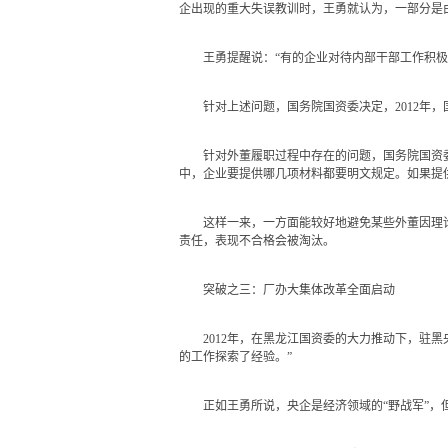
企出现的重大失误教训时，王勇就认为，一部分是
王勇提醒说：“有的企业对待内部干部工作积极性
针对上述问题，国务院国资委决定，2012年，
针对外董履职过程中存在的问题，国务院国资委将
中，企业要提供哪几项材料都要明文规定。如果提
这样一来，一方面能较好地避免某些外董因理论
责任，表现不合格会被淘汰。
突破之三：厂办大集体改革全面启动
2012年，在黑龙江国资委的大力推动下，驻黑
的工作探索了经验。”
正如王勇所说，央企是经济领域的“野战军”，但