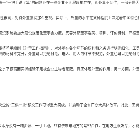
由于“一把手说了算”的问题还在一些企业不同程度地存在，即外董不到位，一部分是
很高，对待外董就没那么重视。实际上，外董的水平在某种程度上决定着中国特色社
国资系统要加大建设规范化董事会力度，完善外部董事选聘、培训、评价机制，严格
着手编制《外董工作指南》，对外董在各个环节的权利和义务进行明确细化。王勇
供的材料不充分，外董可以拒绝讨论。选人、用人的环节不规范，外董也可以拒绝讨论
水平很高而实操经验不足被企业主导者蒙蔽，真正体现外董的作用；另一方面，外董
央企的“三供一业”移交工作取得重大突破，并启动了全省厂办大集体改革。对此，王勇
本身没有一吨资源、一寸土地。只有依靠与地方的紧密合作，在地方生根发芽，才能