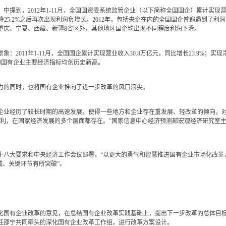
，2012年1-11月，全国国资委系统监管企业（以下简称全国国企）累计实现营收34.
润下降25.2%之后再次出现利润负增长。2012年，包括央企在内的全国国企普遍遇到
重庆、宁夏、西藏、新疆8省区外，其他地区国企均出现不同程度利润下滑。
011年1-11月，全国国企累计实现营业收入30.8万亿元，同比增长23.9%；实现净利润
管的国有企业主要经济指标均创历史新高。
的同时，也将国有企业推向了进一步改革的风口浪尖。
业经历了较长时期的高速发展，使得一些地方和企业存在重发展、轻改革的倾向，对
专利，在国家经济发展的多个层面都存在。”国家信息中心经济预测部宏观经济研究室主
大要求和中央经济工作会议部署，“以更大的勇气和智慧推进国有企业市场化改革
域、关键环节有所突破”。
化国有企业改革的意见，在总结国有企业改革实践基础上，提出下一步改革的总体目
任邵宁共同牵头的深化国有企业改革工作组，进行改革方案设计。