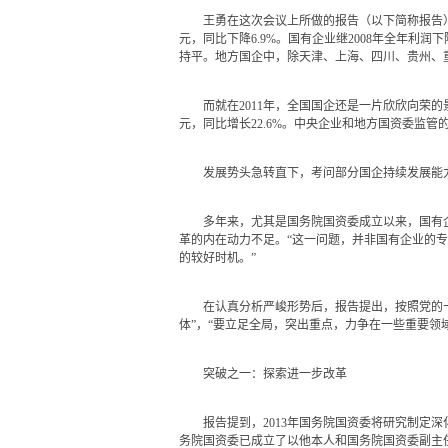
王勇在这次会议上所做的报告（以下简称报告）中提到
元，同比下降6.9%。国有企业继2008年全年利
持平。地方国企中，除天津、上海、四川、贵州、
而就在2011年，全国国企还是一片欣欣向荣的景象：2
元，同比增长22.6%。中央企业和地方国资委监
发展势头急转直下，考问部分国企持续发展能力
多年来，尤其是国务院国资委成立以来，国有企
革的内在动力不足。“这一问题，并非国有企业的
的较好时机。”
在认真分析严峻形势后，报告提出，按照党的十八
体”，“要立足全局，突出重点，力争在一些重要领
突破之一：探索进一步改革
报告提到，2013年国务院国资委将研究制定深
务院国资委已成立了以他本人和国务院国资委副主