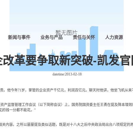
新闻与事件
业务与产品
责任与关怀
人力资源
企改革要争取新突破-凯发官
datetime:
2013-02-18
。他今年71岁，掌管的企业资产千亿元，利润百亿元。聊天时他讲，他坐飞机从来
有资产监督管理工作会议（以下简称会议）上，国务院国资委主任王勇在提及降本增效
花的钱一分都不能花。”
关内容。之所以屡屡提及类似话题，既是对十八大之后中央政治局出台八项规定的再