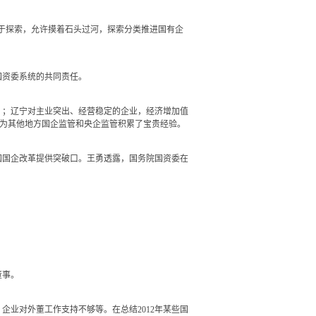
于探索，允许摸着石头过河，探索分类推进国有企
资委系统的共同责任。
》；辽宁对主业突出、经营稳定的企业，经济增加值
，为其他地方国企监管和央企监管积累了宝贵经验。
国企改革提供突破口。王勇透露，国务院国资委在
董事。
业对外董工作支持不够等。在总结2012年某些国