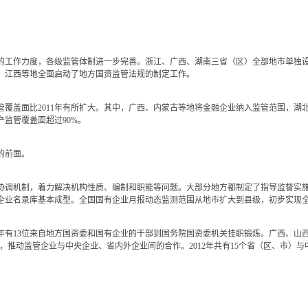
的工作力度，各级监管体制进一步完善。浙江、广西、湖南三省（区）全部地市单独
、江西等地全面启动了地方国资监管法规的制定工作。
管覆盖面比2011年有所扩大。其中，广西、内蒙古等地将金融企业纳入监管范围，湖
监管覆盖面超过90%。
的前面。
调机制，着力解决机构性质、编制和职能等问题。大部分地方都制定了指导监督实施
企业名录库基本成型。全国国有企业月报动态监测范围从地市扩大到县级，初步实现
年有13位来自地方国资委和国有企业的干部到国务院国资委机关挂职锻炼。广西、山
”，推动监管企业与中央企业、省内外企业间的合作。2012年共有15个省（区、市）