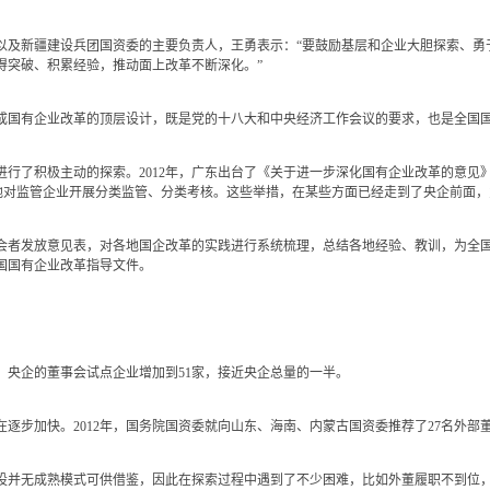
新疆建设兵团国资委的主要负责人，王勇表示：“要鼓励基层和企业大胆探索、勇
得突破、积累经验，推动面上改革不断深化。”
国有企业改革的顶层设计，既是党的十八大和中央经济工作会议的要求，也是全国国
行了积极主动的探索。2012年，广东出台了《关于进一步深化国有企业改革的意见
等地对监管企业开展分类监管、分类考核。这些举措，在某些方面已经走到了央企前面
者发放意见表，对各地国企改革的实践进行系统梳理，总结各地经验、教训，为全国
全国国有企业改革指导文件。
此，央企的董事会试点企业增加到51家，接近央企总量的一半。
步加快。2012年，国务院国资委就向山东、海南、内蒙古国资委推荐了27名外部
无成熟模式可供借鉴，因此在探索过程中遇到了不少困难，比如外董履职不到位，企