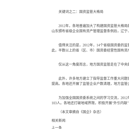
关键词之二：国资监管大格局
2012年，各地普遍加大了构建国资监管大格局
山东颁布省级企业国有资产管理监督条例后，辽宁
值得关注的是，2012年，14个省级国资委的监
此，半数以上的省（区、市）国资委经营性国有资产
仅从这一角度而言，地方国资监管走在了中央
此外，许多地方建立了指导监督工作重大问题协
提高。各地还开展了监管企业户数清理，地方监管
为加强全国国资委系统之间的学习交流，2012
103人。各地还打破地域界限，积极开展“外引内联
（本文章摘自《国企》杂志）
相关新闻:
上一条