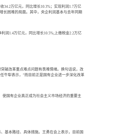
2万亿元，同比增长10.3%；实现利润1.7万亿
了利润增长困难的局面。其中，央企利润基本与去年同期
1.4万亿元，同比增长10.5%;上缴税金2.2万亿
突破改革重点难点问题有畏难情绪。换句话说，改
任牛犁表示，“而目前正是国有企业进一步深化改革
，使国有企业真正成为社会主义市场经济的重要主
标、基本路径、具体措施。王勇在会上表示，目前国