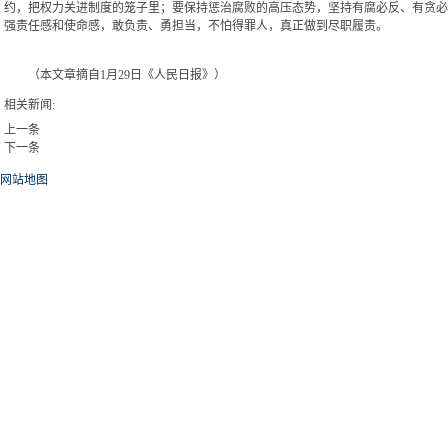
约，把权力关进制度的笼子里；要保持惩治腐败的高压态势，坚持有腐必反、有贪必
强责任感和使命感，敢负责、勇担当，不怕得罪人，真正做到尽职履责。
（本文章摘自1月29日《人民日报》）
相关新闻:
上一条
下一条
网站地图