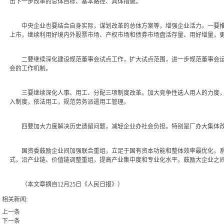
出下一步改革的总体目标、基本路径、具体措施。
中央企业也要结合自身实际，谋划改革的总体方案等，增强企业活力。一要推
上市，继续利用好境内外股票市场、产权市场和债券市场盘活存量、用好增量，
二要继续深化建设规范董事会试点工作，扩大试点范围，进一步规范董事会运
会的工作机制。
三要继续深化人事、用工、分配三项制度改革。加大竞争性选人用人的力度，
入制度，依法用工，规范劳务派遣用工管理。
四要加大力度解决历史遗留问题，减轻企业办社会负担。特别是厂办大集体改
国资委鼓励企业间加强联合重组，立足于国有资本功能和整体效率最优化，系
式，沿产业链、价值链调整重组，提高产业集中度和专业化水平。鼓励大企业之
（本文章摘自12月25日《人民日报》）
相关新闻:
上一条
下一条