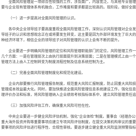
全面风险管理是一项综合性较强的工作，涉及面广，内容宽泛，与其他专业管理交
要与企业现有管理体系有机融合，工作难度和要求都是比较高的。现阶段，做好全面
（一）进一步提高对全面风险管理的认识。
各中央企业领导班子要高度重视全面风险管理工作，深刻认识风险管理对企业发展
导班子的认识和思想观念正在或将要发生转变，这主要是因为外部环境发生了巨大的
种经济环境下，相信企业的领导班子对风险管理的认识上会有不断的提升。
企业要进一步明确风险管理的定位和风险管理职能部门的定位，风险管理工作一把
几个方面：一是在管理层次上由执行层面提升到决策层面；二是在管理模式上由一个
管理方法上由人工控制转变为制度流程控制及信息系统控制为主。
（二）完善全面风险管理制度化和规范化建设。
企业内部要推行风险管理报告制度，规范重大风险汇报制度，防止因重大风险损失
管理成本效益最大化。同时，要加快推进全面风险管理信息系统建设工作，强化信息
理评价办法和标准，将风险管理纳入企业绩效考核指标体系中，建立风险管理责任追
（三）加强风险评估工作，确保重大风险可控在控。
中央企业要进一步健全风险评估机制，强化“企业体检”制度。董事会（经理办公会
重大海外投资并购等重要事项应建立专项风险评估制度，在提交决策机构审议的重要
要事项的风险评估进行程序性、合规性审核。要逐步建立健全重大风险监测预警指标