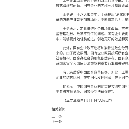
国有企业改革是经济体制改革的攻坚战。十
放式管理的问题。国有企业的内部三项制度改革
王勇说，十八大报告中，明确提出“深化国
革的方向应该是更加市场化，不断增加活力、影
王勇表示，加紧推进国企市场化改革。首先
些管理粗放、改革不到位的问题。国有企业要向
中，能够更好地轻装前进，创造更好的效益和更
此外，国有企业改革也将加紧推进政企分开
来的。由于历史原因，国有企业既要按照所有企
社会机构，国企办社会的现象依然存在。国有企
系国家安全和国民经济命脉的重要行业和关键领
有记者质疑中国国企数量偏多，对此，王勇
企业的结构比例，在中国和发达国家，在不同年
他表示，中国国有企业的比重是按照中国宪
平参与市场竞争、同等受到法律保护”。
（本文章摘自11月11日“人民网”）
相关新闻:
上一条
下一条