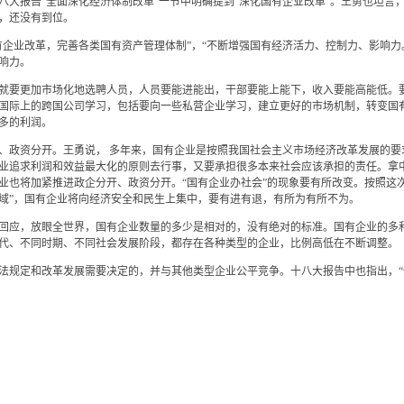
八大报告“全面深化经济体制改革”一节中明确提到“深化国有企业改革”。王勇也坦言
，还没有到位。
有企业改革，完善各类国有资产管理体制”，“不断增强国有经济活力、控制力、影响力
响力。
就要更加市场化地选聘人员，人员要能进能出，干部要能上能下，收入要能高能低。
国际上的跨国公司学习，包括要向一些私营企业学习，建立更好的市场机制，转变国
多的利润。
、政资分开。王勇说， 多年来，国有企业是按照我国社会主义市场经济改革发展的要
业追求利润和效益最大化的原则去行事，又要承担很多本来社会应该承担的责任。拿中央
业也将加紧推进政企分开、政资分开。“国有企业办社会”的现象要有所改变。按照这
域”，国有企业将向经济安全和民生上集中，要有进有退，有所为有所不为。
回应，放眼全世界，国有企业数量的多少是相对的，没有绝对的标准。国有企业的多
代、不同时期、不同社会发展阶段，都存在各种类型的企业，比例高低在不断调整。
法规定和改革发展需要决定的，并与其他类型企业公平竞争。十八大报告中也指出，