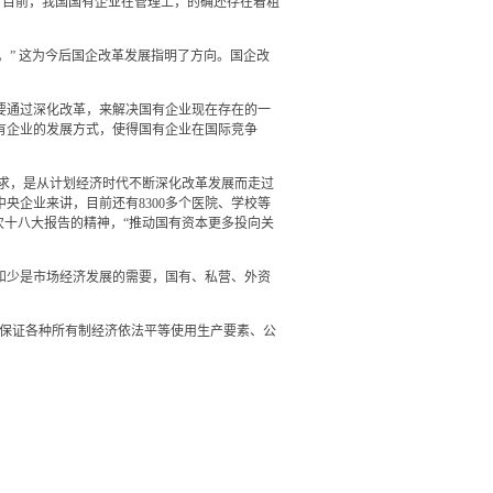
，目前，我国国有企业在管理上，的确还存在着粗
。” 这为今后国企改革发展指明了方向。国企改
要通过深化改革，来解决国有企业现在存在的一
有企业的发展方式，使得国有企业在国际竞争
求，是从计划经济时代不断深化改革发展而走过
企业来讲，目前还有8300多个医院、学校等
次十八大报告的精神，“推动国有资本更多投向关
和少是市场经济发展的需要，国有、私营、外资
“保证各种所有制经济依法平等使用生产要素、公