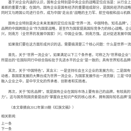
基于对企业内涵的认识，国有企业特别是中央企业的战略定位应当是：从行业上看
差距的重要力量；在国内，国有企业是国有经济的重要组成部分，是国民经济的战略
同时又与跨国公司进行合作，成为中国“走出去”战略的主力军、航空母舰和战斗机群
国有企业特别是央企未来发展的定位应当是“世界一流、中国特色、知名品牌”。
品牌的中国跨国企业”作为国家战略，甚至作为国家提高国际竞争力的核心战略。企
兴，则南方（全世界的发展中国家）兴；中国企业强，则南方强。这对促进发展中国
如果我们要在这方面形成共识的话，需要搞清楚三个核心问题：什么是世界一流
首先，关于“世界一流企业”。如果满足以下三个条件者，可称之为“世界级企业”：进
所提出的“在国际同行中综合指标处于先进水平的企业”是一致的；具有世界知名品牌
其次，关于“中国特色”。其含义：一是坚持社会主义企业的发展方向；二是国有
动者，靠国家发展的大舞台成为世界一流企业，为国家发展作出一流贡献；三是“中
融入企业之中，是中华文化的传承者、创新者和实践者。
再次，关于“知名品牌”。就是国有企业在国际市场上要有自己的品牌，有较高的市
力”。这与国务院国资委提出的“掌握自主知识产权的核心技术、拥有国际知名品牌
（本文章摘自2012年第19期《红旗文稿》）
相关新闻:
上一条
下一条