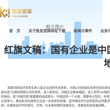
首 页
关于凯发官网地址下载
新闻与事件
业务
红旗文稿：国有企业是中国
国家间的经济竞争实质上是企业间的市场竞争，大国之间的国际竞争则突出表现为
国兵团”与国际跨国公司的竞争。进入新世纪，中国企业集体崛起，进入世界500强
的角色，是“中国兵团”最重要的组成部分。中国这样一个大国，需要有大型的、并
业竞争力，推动和深化国有企业进一步改革和发展，是中国经济社会转型的必然要求
质，在国民经济中的地位、作用，在未来时期的发展定位、发展目标和发展战略。