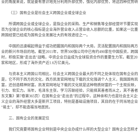
业的角度来说，就是要有意识地充分利用外部优势，强化内部优势，将这四种优势转
（三）国有企业是社会主义跨国企业或全球企业
所谓跨国企业或全球企业，是指企业的采购、生产和销售等全部经营环节要实现全
否为全球企业的核心指标是企业海外营业收入占营业收入总额的比重，如果这一比重
跨国经营已经成为国有企业发展壮大的有效途径之一。
中国的迅速崛起得益于成功把握国内和国际两个大局，灵活配置国内和国际两方面资
业的新兴市场目的地。截至2011年，世界500强公司中已有约490家在中国投资，
时，积极实施“走出去”战略，中资企业日益成为全球投资合作的重要生力军。截至2011
家和地区，形成了海外资产近1.6万亿美元。
与资本主义跨国公司相比，社会主义跨国企业最大的不同之处体现在国有企业的文
是，它不同于西方的文化，西方凯发官网地址下载的文化强调个人主义，我国国有凯
富，还创造精神财富。凯发官网地址下载的文化就是这种物质财富的一个主观反映，因
引力、软实力。当年，毛泽东主张，学习苏联经验，只能择其善者而从之，其不善者
东文集》第7卷第365页）在国有企业“走出去”的过程中，这种亲和力也是社会主
义企业的海外经营大多是新开工项目，特别是基础设施项目，其目的在于同当地企业
“易主”，却不能造福当地居民。
三、国有企业的发展定位
我们究竟要将国有企业特别是中央企业办成什么样的大型企业？国有企业怎样才