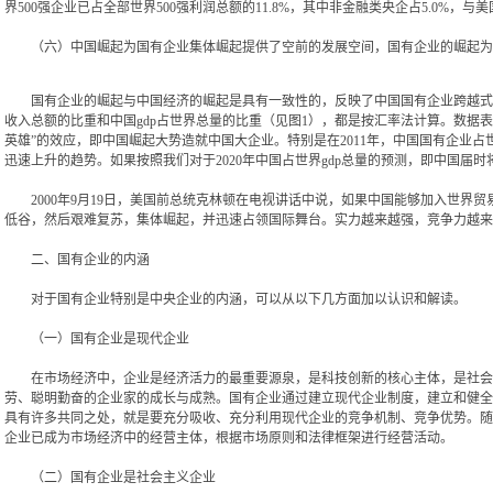
界500强企业已占全部世界500强利润总额的11.8%，其中非金融类央企占5.0%，与美
（六）中国崛起为国有企业集体崛起提供了空前的发展空间，国有企业的崛起为
国有企业的崛起与中国经济的崛起是具有一致性的，反映了中国国有企业跨越式发
收入总额的比重和中国gdp占世界总量的比重（见图1），都是按汇率法计算。数据
英雄”的效应，即中国崛起大势造就中国大企业。特别是在2011年，中国国有企业占
迅速上升的趋势。如果按照我们对于2020年中国占世界gdp总量的预测，即中国届时
2000年9月19日，美国前总统克林顿在电视讲话中说，如果中国能够加入世界
低谷，然后艰难复苏，集体崛起，并迅速占领国际舞台。实力越来越强，竞争力越来
二、国有企业的内涵
对于国有企业特别是中央企业的内涵，可以从以下几方面加以认识和解读。
（一）国有企业是现代企业
在市场经济中，企业是经济活力的最重要源泉，是科技创新的核心主体，是社会进
劳、聪明勤奋的企业家的成长与成熟。国有企业通过建立现代企业制度，建立和健全
具有许多共同之处，就是要充分吸收、充分利用现代企业的竞争机制、竞争优势。随
企业已成为市场经济中的经营主体，根据市场原则和法律框架进行经营活动。
（二）国有企业是社会主义企业