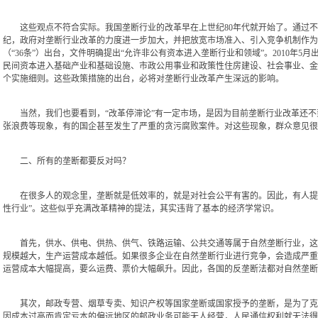
这些观点不符合实际。我国垄断行业的改革早在上世纪80年代就开始了。通过不
纪，政府对垄断行业改革的力度进一步加大，并把放宽市场准入、引入竞争机制作为改
（“36条”）出台，文件明确提出“允许非公有资本进入垄断行业和领域”。2010年
民间资本进入基础产业和基础设施、市政公用事业和政策性住房建设、社会事业、金融
个实施细则。这些政策措施的出台，必将对垄断行业改革产生深远的影响。
当然，我们也要看到，“改革停滞论”有一定市场，是因为目前垄断行业改革还不
张浪费等现象，有的国企甚至发生了严重的贪污腐败案件。对这些现象，群众意见很
二、所有的垄断都要反对吗？
在很多人的观念里，垄断就是低效率的，就是对社会公平有害的。因此，有人提出“
性行业”。这些似乎充满改革精神的提法，其实违背了基本的经济学常识。
首先，供水、供电、供热、供气、铁路运输、公共交通等属于自然垄断行业，这些
规模越大，生产运营成本越低。如果很多企业在自然垄断行业进行竞争，会造成严重
运营成本大幅提高，要么运费、票价大幅飙升。因此，各国的反垄断法都对自然垄断
其次，邮政专营、烟草专卖、知识产权等国家垄断或国家授予的垄断，是为了克服
因成本过高而肯定亏本的偏远地区的邮政业务可能无人经营，人民通信权利就无法得