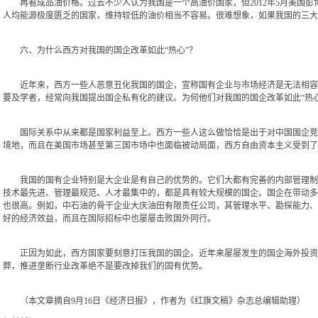
再看成品油价格。过去不少人认为我国是一个高油价国家，但2012年5月美国彭博
人均能源极度匮乏的国家，维持较低的油价相当不容易。很难想象，如果我国的三大
六、为什么西方对我国的国企改革如此“热心”？
近年来，西方一些人恶意丑化我国的国企，宣称国有企业与市场经济是无法相容的
要及学者，经常向我国提出国企私有化的建议。为何他们对我国的国企改革如此“热
国际关系中从来都是国家利益至上。西方一些人这么做恰恰是出于对中国国企竞争
境地，而且在美国市场甚至第三国市场中也面临被动局面，西方自由资本主义受到了
我国的国有企业特别是大企业是有自己的优势的。它们大都有完善的内部管理制度
技术最先进、管理最规范、人才最集中的，都是具有较大规模的国企。国企在带动多
也很高。例如，中石油的骨干企业大庆油田有限责任公司，其管理水平、勘探能力、
好的经济效益，而且在国际招标中也屡屡击败国外同行。
正因为如此，西方国家要刻意打压我国的国企。近年来屡屡发生的国企海外投资受
弊，推进垄断行业改革绝不是要改掉我们的固有优势。
（本文章摘自9月16日《经济日报》，作者为《红旗文稿》杂志总编辑助理）