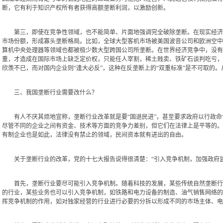
断，它有利于知识产权所有者获得高额垄断利润，以激励创新。
第三，即使在竞争性领域，也不能简单、片面地强调完全破除垄断。在现实经济活
市场份额，形成寡头垄断格局。比如，全球大型客机市场被美国波音公司和欧洲空中
算机中央处理器等领域也都被极少数大型跨国公司所垄断。在世界经济竞争中，没有
重，才造成在国际市场上缺乏定价权，只能任人宰割，稀土贱卖、铁矿石谈判吃亏，
欣羡不已，而对国内企业则“逢大必反”，这种在反垄断上的“双重标准”是不可取的
三、我国垄断行业需要改什么？
有人不厌其烦地宣称，垄断行业改革就是要“国退民进”，甚至要求政府以行政命
尽管不同的企业之间有资金、技术等方面的竞争力差别，但它们在法律上是平等的。
有制企业也是如此，法律没有禁止的领域，民间资本就有进出的自由。
关于垄断行业的改革，党的十七大报告说得很清楚：“引入竞争机制，加强政府监
首先，垄断行业要尽可能引入竞争机制。随着科技的发展，某些传统自然垄断行业
的行业，某些业务也可以引入竞争机制，如铁路和电力设备的制造、油气销售网络的
挥竞争机制的作用，如对独家经营的行业进行必要的分拆以形成不同的市场主体、电