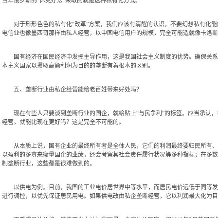
当年俄罗斯的“休克疗法”采取的就是这种私有化方式。
对于形形色色的私有化“改革”方案，我们应该有清醒的认识，不要幻想私有化能
电信业也像墨西哥那样由私人经营，以中国电信用户的规模，完全可能造就像卡洛斯
国有经济在国民经济中发挥主导作用，这是我国社会主义制度的优势。确保关系国
本主义国家以攫取高额利润为目的的垄断有着根本的区别。
五、垄断行业由私企经营能给老百姓带来好处吗？
现在有些人只要谈到垄断行业的国企，就给贴上“与民争利”的标签。应当承认，
经营，就能比现在更好吗？这是完全不可能的。
从本质上说，国有企业的最终所有者是全体人民，它们的利润最终要归民所有、用
以盈利的多寡来衡量国企的业绩，还会考察其社会责任履行状况等多种指标；在多数
制垄断行业，这些都是很难做到的。
以供电为例。目前，我国的工业电价居世界中等水平，而居民电价远低于同等发展
进行调控，以优先保证居民用电。如果供电改由私企垄断经营，它以利润最大化为目