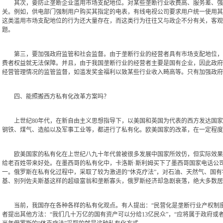
其次，要防止垄断企业滥用市场支配地位。对某些垄断行业收费高、服务差、强买
关。例如，供电部门强制用户购买其指定的电表，有线电视公司要求用户统一使用其
这类滥用市场支配地位的行为还大量存在，而这类行为往往又与政企不分有关，客观
题。
第三，要加强政府监管和社会监督。由于垄断行业的经营者具有市场支配地位，对
费者权益就无法保障。并且，由于我国垄断行业的经营者主要是国有企业，因此政府
经营管理情况的监管监督，如滥发奖金福利以致某些行业收入畸高等。只有加强政府
四、能照搬西方私有化改革方案吗？
上世纪80年代，在新自由主义思想指导下，以美国和英国为代表的西方发达国家
钢铁、煤气、造船以及军事工业等，都进行了私有化。欧美国家的改革，在一定程度
欧美国家的私有化在上世纪八九十年代曾被很多发展中国家所效仿，但实际效果远
给老百姓带来好处。在墨西哥的私有化中，卡洛斯·斯利姆买下了墨西哥国家电话公
一。俄罗斯在私有化过程中，采取了较为激进的“休克疗法”，对石油、天然气、国有
基、别列佐夫斯基这样的超级富翁和垄断寡头，俄罗斯经济却急剧衰落，绝大多数居
当前，我国存在各种各样的私有化观点。有人提出：“民营化是垄断行业产权制度
者提出其他方法：“我们几十万亿的国有资产可以分给13亿民众”，“应将属于政府