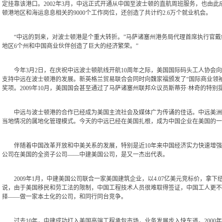
定挂靠该港口。2002年3月，中远正式开通从中国至波士顿的直航周班服务，也由
顿港地区和海运息息相关的9000个工作岗位，还创造了共计约2.6万个就业机会。
“中远的到来，对波士顿港是个重大转折。”马萨诸塞州港务局代理首席执行官戴维
地区6个州和中国商业伙伴创造了巨大的经济繁荣。”
今年3月2日，在庆祝中远波士顿航线开航10周年之际，美国国际码头工人协会向温
支持中远在波士顿港的发展。新英格兰贸易联合会同时向魏家福颁发了“国际商业领袖
奖项。2009年10月，美国国会甚至通过了马萨诸塞州联邦众议员斯蒂芬·林奇的特别
中远与波士顿港的合作已经成为美国主流社会及媒体广为传诵的佳话。中远美洲公
当地情况的属地化管理模式。今天的中远已经在美国扎根，成为中国企业在美国的一
伴随着中国改革开放和中美关系的发展，特别是近10年来中国经济实力快速增强和
公司在美国的全资子公司——中建美国公司，是又一杰出代表。
2009年1月，中建美国公司联合一家美国建筑企业，以4.07亿美元竞标价，拿
说，由于美国移民和劳工法的限制，中国工程技术人员很难取得签证，中国工人更不
择——做一家本土化的公司，和同行同台竞争。
过去10年，中建成功打入美国高端工程承包市场，业务发展步入快车道。2000年至