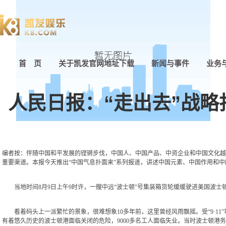
首 页
关于凯发官网地址下载
新闻与事件
业务
人民日报：“走出去”战略
编者按：伴随中国和平发展的铿锵步伐，中国人、中国产品、中资企业和中国文化越
重要渠道。本报今天推出“中国气息扑面来”系列报道，讲述中国元素、中国作用和中
当地时间8月9日上午9时许，一艘中远“波士顿”号集装箱货轮缓缓驶进美国波士
看着码头上一派繁忙的景象，很难想象10多年前，这里曾经风雨飘摇。受“9·11
有着悠久历史的波士顿港面临关闭的危险，9000多名工人面临失业。当时波士顿