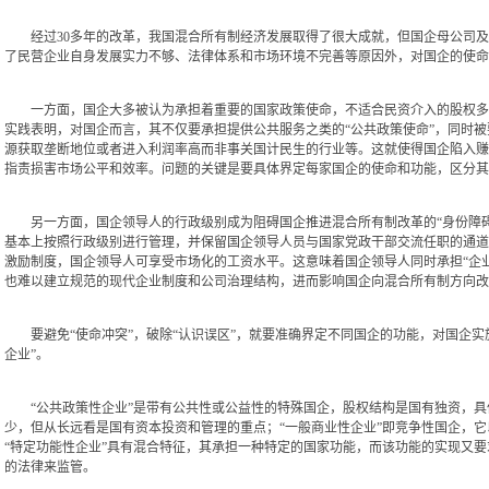
经过30多年的改革，我国混合所有制经济发展取得了很大成就，但国企母公司及
了民营企业自身发展实力不够、法律体系和市场环境不完善等原因外，对国企的使命存
一方面，国企大多被认为承担着重要的国家政策使命，不适合民资介入的股权多元
实践表明，对国企而言，其不仅要承担提供公共服务之类的“公共政策使命”，同时被
源获取垄断地位或者进入利润率高而非事关国计民生的行业等。这就使得国企陷入赚
指责损害市场公平和效率。问题的关键是要具体界定每家国企的使命和功能，区分其“
另一方面，国企领导人的行政级别成为阻碍国企推进混合所有制改革的“身份障碍
基本上按照行政级别进行管理，并保留国企领导人员与国家党政干部交流任职的通道
激励制度，国企领导人可享受市场化的工资水平。这意味着国企领导人同时承担“企业
也难以建立规范的现代企业制度和公司治理结构，进而影响国企向混合所有制方向改
要避免“使命冲突”，破除“认识误区”，就要准确界定不同国企的功能，对国企实施
企业”。
“公共政策性企业”是带有公共性或公益性的特殊国企，股权结构是国有独资，具体
少，但从长远看是国有资本投资和管理的重点；“一般商业性企业”即竞争性国企，
“特定功能性企业”具有混合特征，其承担一种特定的国家功能，而该功能的实现又
的法律来监管。