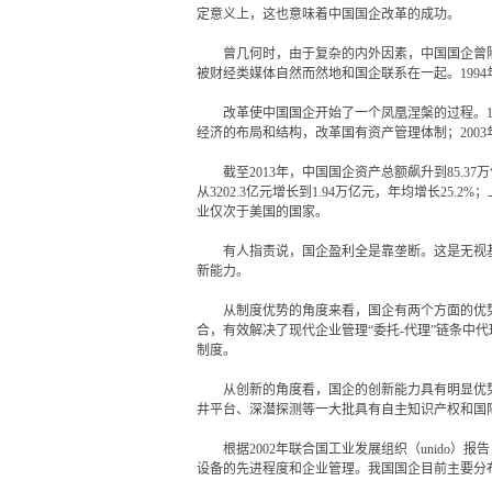
定意义上，这也意味着中国国企改革的成功。
曾几何时，由于复杂的内外因素，中国国企曾陷
被财经类媒体自然而然地和国企联系在一起。199
改革使中国国企开始了一个凤凰涅槃的过程。199
经济的布局和结构，改革国有资产管理体制；200
截至2013年，中国国企资产总额飙升到85.37万亿元
从3202.3亿元增长到1.94万亿元，年均增长25.
业仅次于美国的国家。
有人指责说，国企盈利全是靠垄断。这是无视基
新能力。
从制度优势的角度来看，国企有两个方面的优势
合，有效解决了现代企业管理“委托-代理”链条
制度。
从创新的角度看，国企的创新能力具有明显优势。统
井平台、深潜探测等一大批具有自主知识产权和国
根据2002年联合国工业发展组织（unido）
设备的先进程度和企业管理。我国国企目前主要分