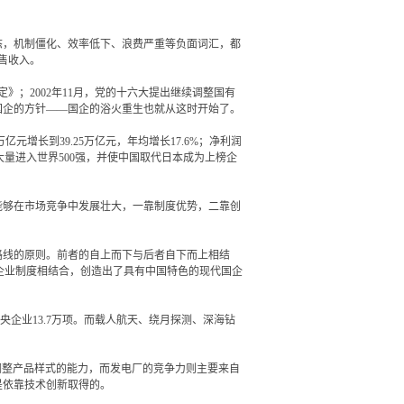
，机制僵化、效率低下、浪费严重等负面词汇，都
售收入。
；2002年11月，党的十六大提出继续调整国有
强国企的方针——国企的浴火重生也就从这时开始了。
万亿元增长到39.25万亿元，年均增长17.6%；净利润
业开始大量进入世界500强，并使中国取代日本成为上榜企
够在市场竞争中发展壮大，一靠制度优势，二靠创
线的原则。前者的自上而下与后者自下而上相结
企业制度相结合，创造出了具有中国特色的现代国企
企业13.7万项。而载人航天、绕月探测、深海钻
速调整产品样式的能力，而发电厂的竞争力则主要来自
是依靠技术创新取得的。