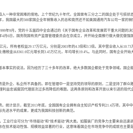
入一种非常困难的境地。上个世纪九十年代，全国曾有三分之二的国企处于亏损状态
4年，我国最大的500家国企全年销售收入的总和竟然还不如美国通用汽车公司一家的销
9年9月，党的十五届四中全会通过的《关于国有企业改革和发展若干重大问题的决定》
3年4月6日，国务院国有资产监督管理委员会在京成立，并开始全面推行做大做优做
，所有者权益29.17万亿元，分别是2003年的4.3倍和3.5倍。其中营业收入从10.73
2%；上缴税金从8361.6亿元增长到3.45万亿元，年均增长19.4%。与此同时，国有企
本事实的说法。因为经历了三十多年的改革，绝大多数国企都处于竞争领域。国企能
是外企、私企所不具备的。即在管理中一是坚持党的领导的原则，二是坚持了群众路
中代理利益忠诚度因代理层次过多而降低的难题。这两条原则和改革开放以来引进的现代
计显示，截至2013年底，全国国有企业拥有自主知识产权专利21.4万项，其中中央
际先进水平的成果，更成为我国科技创新的典范。
报告，工业行业可分为“市场驱动”和“技术驱动”两大类。如服装厂的竞争力主要来自迅
布在技术驱动性强、规模效益显著的行业，这意味着国企在市场竞争中的成就也主要