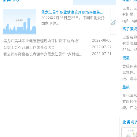
新闻中心
聚氯乙烯
无毒、无
黑龙江昊华职业健康管理现场评估获...
有阻燃、
2022年7月26日至27日，中国中化委托
sg5、s
国家卫健...
离子膜烧
工业名称
2022-08-03
黑龙江昊华职业健康管理现场评估获评“优秀级”
有涩味和
2022-07-27
公司工会召开职工疗休养欢送会
32%、
2022-07-21
我公司在拜泉县长春镇举办黑龙江昊华 “乡村振...
液氯
黄绿色液
腐蚀性。
纸、消毒
盐酸
氯化氢水
有腐蚀性
酸。广泛
业务与