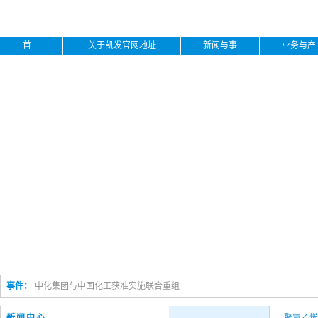
首
关于凯发官网地址
新闻与事
业务与产
页
下载
件
品
事件：
中化集团与中国化工获准实施联合重组