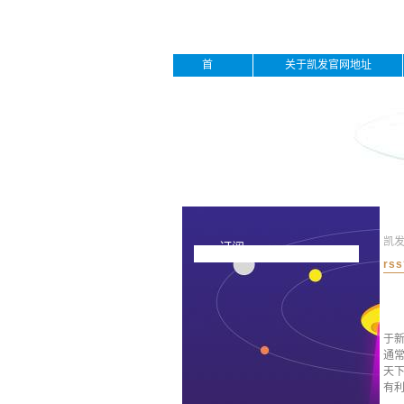
首
关于凯发官网地址
页
下载
凯
rss订阅
rs
于
通
天下
有