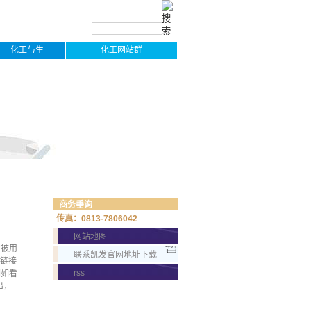
化工与生
化工网站群
活
商务垂询
传真：0813-7806042
网站地图
常被用
联系凯发官网地址下载
的链接
rss
例如看
出，