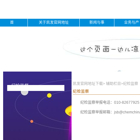
首
关于凯发官网地址
新闻与事
业务与产
页
下载
件
品
凯发官网地址下载
>
辅助栏目
>
纪检监察
纪检监督
纪检监察
纪检监察举报电话：010-82677925，0
纪检监察举报邮箱：
jsb@chemchin