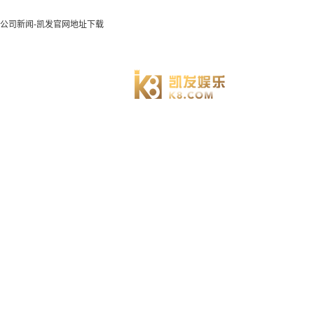
公司新闻-凯发官网地址下载