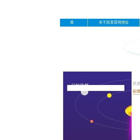
首
关于凯发官网地址
页
下载
凯
纪检监督
纪