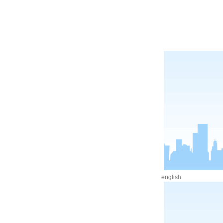
english