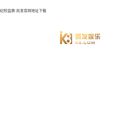
纪检监察-凯发官网地址下载