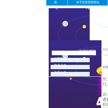
首
关于凯发官网地址
页
下载
凯
新闻与媒体
公司新闻
国资动态
来
信息公开
近
作
行
5
训
遇
机