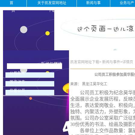
首
关于凯发官网地址
新闻与事
业务与产
页
下载
件
品
凯发官网地址下载
>
新闻与事件
>
详情页
新闻与媒体
公司新闻
公司员工积极参加昊华股
国资动态
来源：
黑龙江昊华化工
信息公开
公司员工积极为纪念昊华股份
全面展示企业发展历程，反映
生活，表达爱岗敬业、积极向
独特、内聚活力，外塑形象，
氛围。公司办公室采取广泛征
30份优秀的书法、绘画及摄
各单位上交作品数量：氯碱车