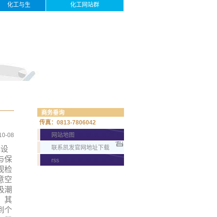
化工与生
化工网站群
活
商务垂询
传真：0813-7806042
10-08
网站地图
联系凯发官网地址下载
电设
与保
rss
视检
意空
吸潮
。其
到个