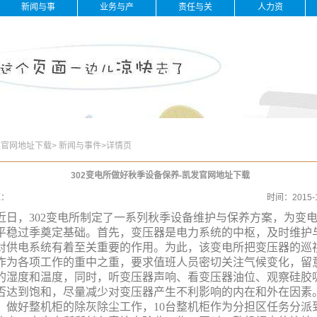
新闻与事
业务与产
责任与关
人力资
件
品
怀
源
发官网地址下载
>
新闻与事件
>
详情页
302变电所做好秋季设备保养-凯发官网地址下载
源：
时间：
2015-
日，302变电所制定了一系列秋季设备维护与保养方案，为变
平稳过季奠定基础。首先，变压器是电力系统的中枢，及时维护
对供电系统有着至关重要的作用。为此，该变电所把变压器的巡
作为各项工作的重中之重，要求值班人员密切关注气候变化，留
的湿度和温度，同时，听变压器声响、看变压器油位、观察硅胶
否达到饱和，尽量减少对变压器产生不利影响的内在和外在因素
，做好整机柜的除灰除尘工作，10台整机柜作为分担区任务分派