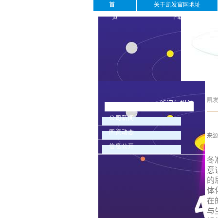
首
关于凯发官网地址
页
下载
凯
新闻与媒体
公司新闻
国资动态
来
信息公开
天
冬
意
的
体
在
与