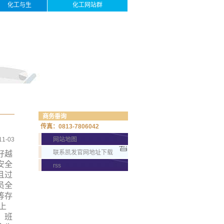
化工与生
化工网站群
活
商务垂询
传真：0813-7806042
11-03
网站地图
联系凯发官网地址下载
好越
安全
rss
且过
员全
等存
上
、班