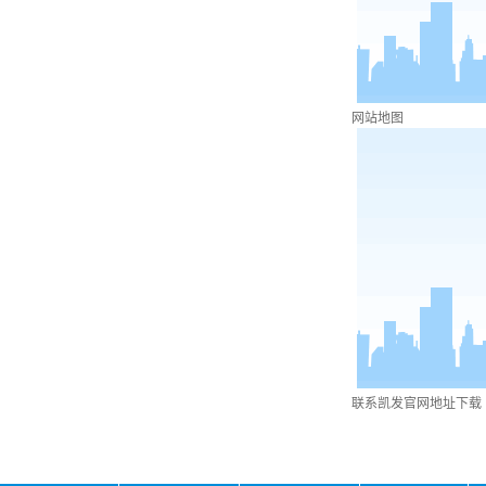
网站地图
联系凯发官网地址下载