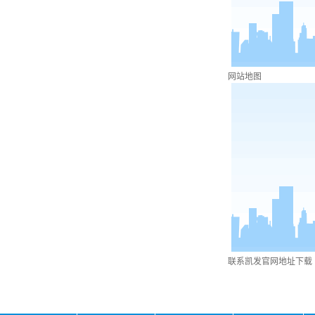
网站地图
联系凯发官网地址下载