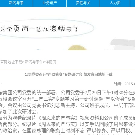
新闻与事
业务与产
责任与关
人力资
件
品
怀
源
发官网地址下载
>
新闻与事件
>
详情页
公司党委召开“严以修身”专题研讨会-凯发官网地址下载
源：
时间：
2015-
集团公司党委的统一部署，公司党委于7月29日下午1时30分在
五楼会议室召开“三严三实”专题学习第一研讨课题“严以修身”专
会。会议由公司党委书记刘志新主持，公司班子成员、中层干部近
参加了此次研讨会。
议分为观看纪录片《周恩来的严与实》视频资料和公司班子成员
言两部分。纪录片《周恩来的严与实》以实手法回顾了周恩来做
的政治家，在国家总理的职务上时刻不忘“严以修身、严以用权