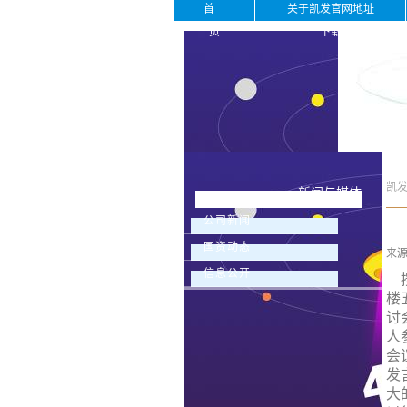
首
关于凯发官网地址
页
下载
凯
新闻与媒体
公司新闻
国资动态
来
信息公开
按
楼
讨
人
会
发
大