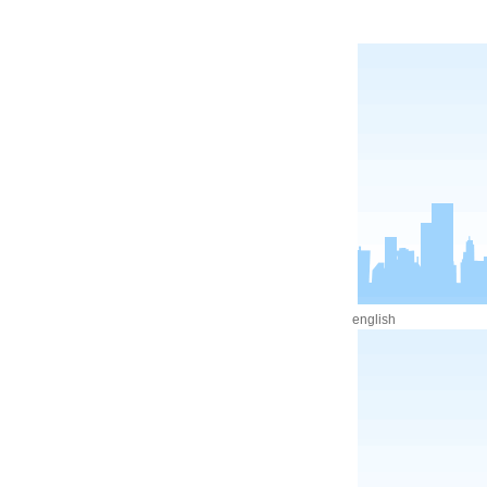
english