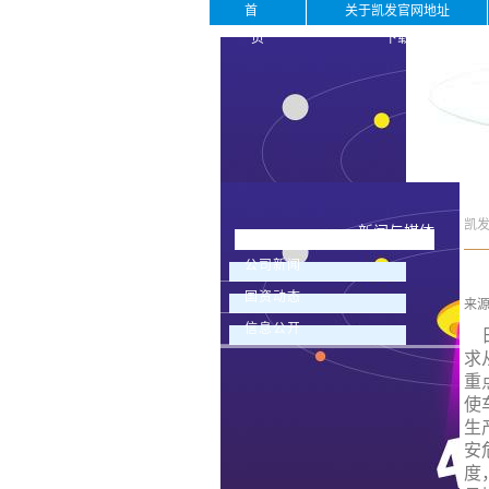
首
关于凯发官网地址
页
下载
凯
新闻与媒体
公司新闻
国资动态
来
信息公开
日
求
重
使
生
安
度