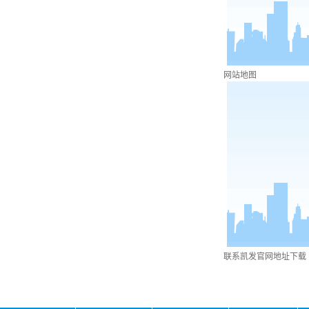
网站地图
联系凯发官网地址下载