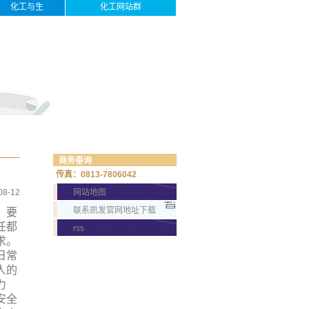
化工与生
化工网站群
活
商务垂询
传真：0813-7806042
08-12
网站地图
联系凯发官网地址下载
，要
任都
rss
求。
日常
人的
力
安全