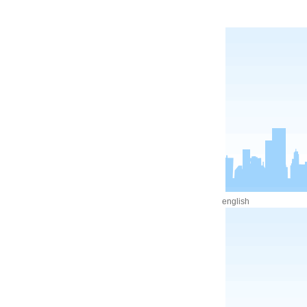
english