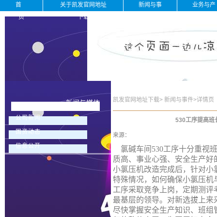
首
关于凯发官网地址
新闻与事
业务与产
页
下载
件
品
凯发官网地址下载
>
新闻与事件
>
详情页
新闻与媒体
公司新闻
530工序提高
国资动态
来源：
信息公开
氯碱车间530工序十分重视
质高、事业心强、安全生产好
小氯压机改造完成后，针对小
特殊情况，如何确保小氯压机与
工序采取竞争上岗，定期测评
最基层的领导。对新选拔上来
尽快掌握安全生产知识、班组