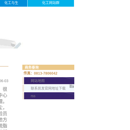
化工与生
化工网站群
活
商务垂询
传真：0813-7806042
06-03
网站地图
联系凯发官网地址下载
，很
中心
rss
理。
尘，
验员
地方
脱脂