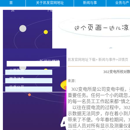
首
关于凯发官网地址
新闻与事
业务与产
页
下载
件
品
凯发官网地址下载
>
新闻与事件
>
详情页
新闻与媒体
公司新闻
302变电所校对
国资动态
来源：
信息公开
302变电所是公司变电中枢
重要任务。任何一个小的疏忽
的每一名员工工作起来都“慎之
以往在提电流的过程中，302
示数据无法同步，存在着小到
带来了不便。今年春检期间，3
当班人员对所有显示及测量仪