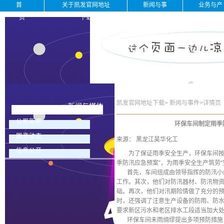
首
关于凯发官网地址
新闻与事
业务与产
页
下载
件
品
凯发官网地址下载
>
新闻与事件
>
详情页
新闻与媒体
公司新闻
环保车间制定雨季
国资动态
来源：
黑龙江昊华化工
信息公开
为了保证雨季安全生产，环保车间按照
季防汛应急预案”，为雨季安全生产筑劳“
首先，车间组成由领导指挥的防汛小组
工作。其次，他们对防汛器材、防汛物
础。再次，他们对汛期险情做了充分的
时，还强调了注意生产设备的防雨、防
要求新区污水和老区排水工段适当加大
环保车间未雨绸缪提出多项预防措施，