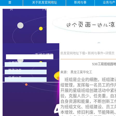
首
关于凯发官网地址
新闻与事
业务与产
页
下载
件
品
凯发官网地址下载
>
新闻与事件
>
详情页
新闻与媒体
公司新闻
530工段班组园
国资动态
来源：
黑龙江昊华化工
信息公开
班组是企业的细胞，班组建设
组管理，发挥每一名员工的作用
开展的星级班组创建活动中紧
验，克服人员少、任务重，自
自身资源和能量，不断创新工
为班组文化、班组建设、员工
本增效、修旧利废、节能降耗