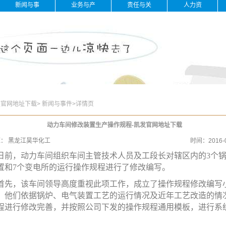
新闻与事
业务与产
责任与关
人力资
件
品
怀
源
发官网地址下载
>
新闻与事件
>
详情页
动力车间修改装置生产操作规程-凯发官网地址下载
源：
黑龙江昊华化工
时间：
2016-
前，动力车间组织车间主管技术人员及工段长对辖区内的3个
置和7个变电所的运行操作规程进行了修改编写。
先，该车间领导高度重视此项工作，成立了操作规程修改编写
。他们依据锅炉、电气装置工艺的运行情况及近年工艺改造的情
程进行修改完善，并按照公司下发的操作规程通用模板，进行系
。