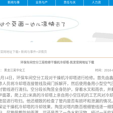
新闻与事
业务与产
责任与关
人力资
件
品
怀
源
发官网地址下载
>
新闻与事件
>
详情页
环保车间空分工段检修干燥机冷却塔-凯发官网地址下载
源：
黑龙江昊华化工
时间：
2016-
月14日，环保车间空分工段对干燥机冷却塔进行检修。首先由
修人员将冷却塔连接管线及阀门拆解开，然后使用备用小型空气
对管线进行清扫。空分段长陶昱全身防护，穿着水叉和雨衣，并
护面罩，爬上近2米高的冷却塔上亲自用小空压机的工艺风对冷
管
层进行吹扫。他还细致的检查了管内是否有损坏和泄漏的情况
保证干燥机冷却塔的冷却效果，陶昱对塔内数百根细管线逐一细
扫
，尽管佩戴防护面罩，可还是弄了一身水和污物。经过一天的