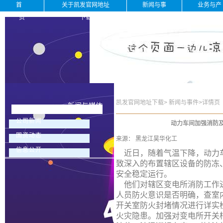
首
关于凯发官网地址
新闻与事
业务与产
页
下载
件
品
凯发官网地址下载
>
新闻与事件
>
详情页
新闻与媒体
公司新闻
动力车间加强消防及
国资动态
来源：
黑龙江昊华化工
信息公开
近日，随着气温下降，动力车
致深入的布置辖区设备的防冻
安全稳定运行。
他们对辖区变电所消防工作进
人员防火意识是否明确，查室
开关室防火封堵情况进行详实
火灾隐患。加强对变电所开关柜