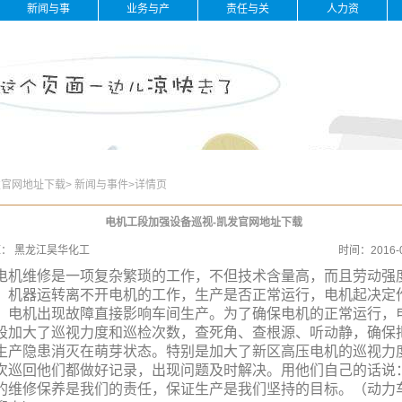
新闻与事
业务与产
责任与关
人力资
件
品
怀
源
发官网地址下载
>
新闻与事件
>
详情页
电机工段加强设备巡视-凯发官网地址下载
源：
黑龙江昊华化工
时间：
2016-
机维修是一项复杂繁琐的工作，不但技术含量高，而且劳动强
。机器运转离不开电机的工作，生产是否正常运行，电机起决定
，电机出现故障直接影响车间生产。为了确保电机的正常运行，
段加大了巡视力度和巡检次数，查死角、查根源、听动静，确保
生产隐患消灭在萌芽状态。特别是加大了新区高压电机的巡视力
次巡回他们都做好记录，出现问题及时解决。用他们自己的话说
的维修保养是我们的责任，保证生产是我们坚持的目标。（动力