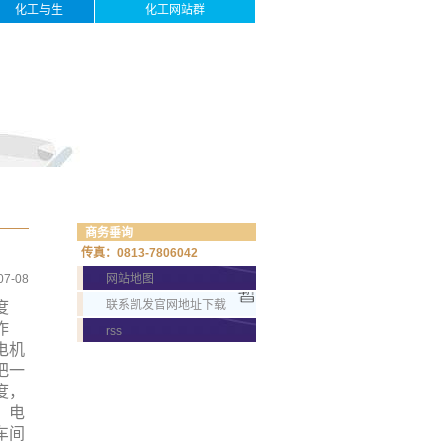
化工与生
化工网站群
活
商务垂询
传真：0813-7806042
07-08
网站地图
联系凯发官网地址下载
度
作
rss
电机
把一
度，
：电
车间