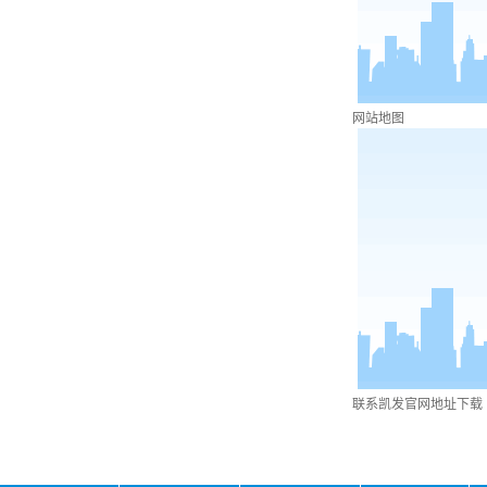
网站地图
联系凯发官网地址下载