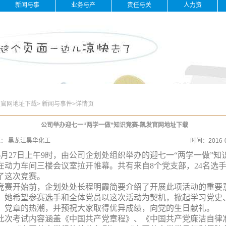
新闻与事
业务与产
责任与关
人力资
件
品
怀
源
发官网地址下载
>
新闻与事件
>
详情页
公司举办迎七一“两学一做”知识竞赛-凯发官网地址下载
源：
黑龙江昊华化工
时间：
2016-
月27日上午9时，由公司企划处组织举办的迎七一“两学一做”知
在动力车间三楼会议室拉开帷幕。共有来自8个党支部，24名选
了这次竞赛。
赛开始前，企划处处长程明霞简要介绍了开展此项活动的重要
，她希望参赛选手和全体党员以这次活动为契机，掀起学习党史
、党章的热潮，并预祝大家取得优异成绩，向党的生日献礼。
次考试内容涵盖《中国共产党章程》、《中国共产党廉洁自律