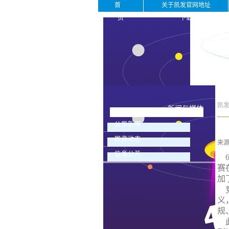
首
关于凯发官网地址
页
下载
凯
新闻与媒体
公司新闻
国资动态
来
信息公开
6
赛
加
竞
义
规
此