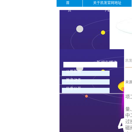
首
关于凯发官网地址
页
下载
凯
新闻与媒体
公司新闻
国资动态
来
信息公开
为
项
最
量
中
过
磁