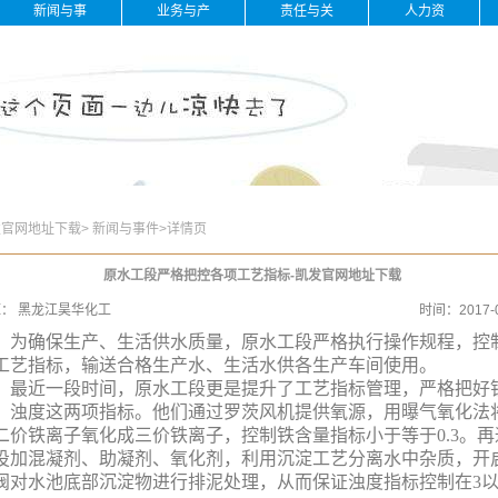
新闻与事
业务与产
责任与关
人力资
件
品
怀
源
发官网地址下载
>
新闻与事件
>
详情页
原水工段严格把控各项工艺指标-凯发官网地址下载
源：
黑龙江昊华化工
时间：
2017-
确保生产、生活供水质量，原水工段严格执行操作规程，控
工艺指标，输送合格生产水、生活水供各生产车间使用。
近一段时间，原水工段更是提升了工艺指标管理，严格把好
、浊度这两项指标。他们通过罗茨风机提供氧源，用曝气氧化法
二价铁离子氧化成三价铁离子，控制铁含量指标小于等于0.3。再
投加混凝剂、助凝剂、氧化剂，利用沉淀工艺分离水中杂质，开
阀对水池底部沉淀物进行排泥处理，从而保证浊度指标控制在3