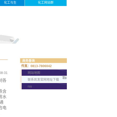
化工与生
化工网站群
活
商务垂询
传真：0813-7806042
08-31
网站地图
联系凯发官网地址下载
制各
rss
铁含
将水
通
启电
以