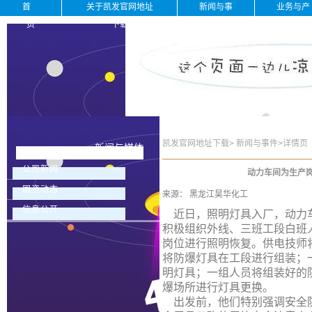
首
关于凯发官网地址
新闻与事
业务与产
页
下载
件
品
凯发官网地址下载
>
新闻与事件
>
详情页
新闻与媒体
公司新闻
动力车间为生产岗
国资动态
来源：
黑龙江昊华化工
信息公开
近日，照明灯具入厂，动力车
积极组织外线、三班工段白班
岗位进行照明恢复。供电技师
将防爆灯具在工段进行组装；一
明灯具；一组人员将组装好的
爆场所进行灯具更换。
出发前，他们特别强调安全防