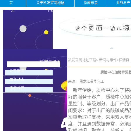
首
关于凯发官网地址
新闻与事
业务与产
页
下载
件
品
凯发官网地址下载
>
新闻与事件
>
详情页
新闻与媒体
公司新闻
质检中心加强异常数
国资动态
来源：
黑龙江昊华化工
信息公开
新年伊始，质检中心为了将质
好的服务于客户，质检中心加
量控制、等级划分、出厂产品
间要求：对于出厂的酸碱成品及
须重新取样复
检，采用双人复
度，并且遇到数据异常，必须
取样时间、取样人、分析人、