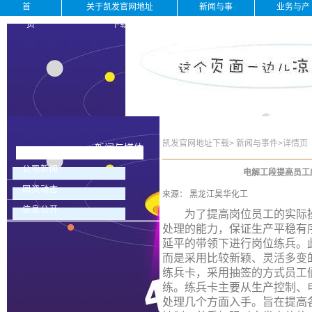
首
关于凯发官网地址
新闻与事
业务与产
页
下载
件
品
凯发官网地址下载
>
新闻与事件
>
详情页
新闻与媒体
公司新闻
电解工段提高员工
国资动态
来源：
黑龙江昊华化工
信息公开
为了提高岗位员工的实际操
处理的能力，保证生产平稳有
延平的带领下进行岗位练兵。
而是采用比较新颖、灵活多变
练兵卡，采用抽签的方式员工
练。练兵卡主要从生产控制、
处理几个方面入手。旨在提高